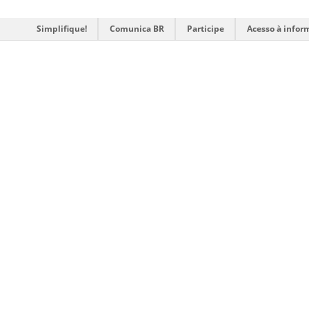
Simplifique!
Comunica BR
Participe
Acesso à infor