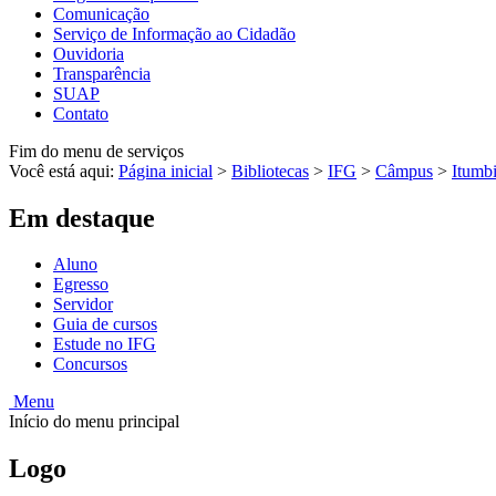
Comunicação
Serviço de Informação ao Cidadão
Ouvidoria
Transparência
SUAP
Contato
Fim do menu de serviços
Você está aqui:
Página inicial
>
Bibliotecas
>
IFG
>
Câmpus
>
Itumbi
Em destaque
Aluno
Egresso
Servidor
Guia de cursos
Estude no IFG
Concursos
Menu
Início do menu principal
Logo