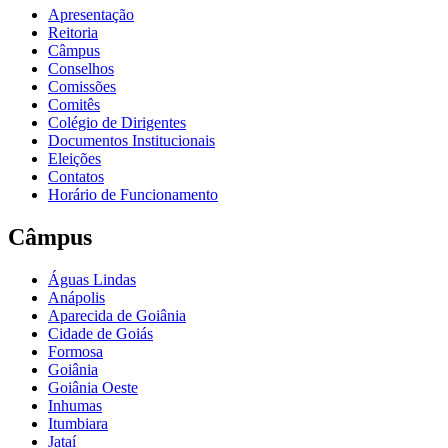
Apresentação
Reitoria
Câmpus
Conselhos
Comissões
Comitês
Colégio de Dirigentes
Documentos Institucionais
Eleições
Contatos
Horário de Funcionamento
Câmpus
Águas Lindas
Anápolis
Aparecida de Goiânia
Cidade de Goiás
Formosa
Goiânia
Goiânia Oeste
Inhumas
Itumbiara
Jataí