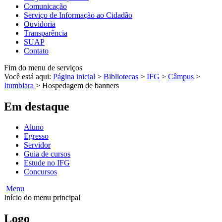
Comunicação
Serviço de Informação ao Cidadão
Ouvidoria
Transparência
SUAP
Contato
Fim do menu de serviços
Você está aqui:
Página inicial
>
Bibliotecas
>
IFG
>
Câmpus
>
Itumbiara
>
Hospedagem de banners
Em destaque
Aluno
Egresso
Servidor
Guia de cursos
Estude no IFG
Concursos
Menu
Início do menu principal
Logo