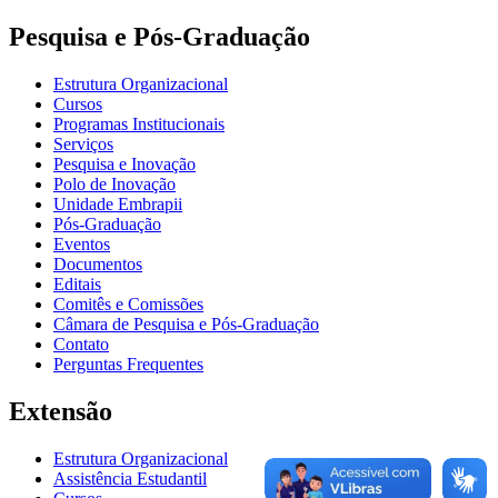
Pesquisa e Pós-Graduação
Estrutura Organizacional
Cursos
Programas Institucionais
Serviços
Pesquisa e Inovação
Polo de Inovação
Unidade Embrapii
Pós-Graduação
Eventos
Documentos
Editais
Comitês e Comissões
Câmara de Pesquisa e Pós-Graduação
Contato
Perguntas Frequentes
Extensão
Estrutura Organizacional
Assistência Estudantil