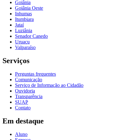
Goiânia
Goiânia Oeste
Inhumas
Itumbiara
Jataí
Luziânia
Senador Canedo
Uruaçu
Valparaíso
Serviços
Perguntas frequentes
Comunicação
Serviço de Informação ao Cidadão
Ouvidoria
Transparência
SUAP
Contato
Em destaque
Aluno
Egresso