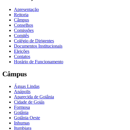
Apresentação
Reitoria
Câmpus
Conselhos
Comissões
Comitês
Colégio de Dirigentes
Documentos Institucionais
Eleições
Contatos
Horário de Funcionamento
Câmpus
Águas Lindas
Anápolis
Aparecida de Goiânia
Cidade de Goiás
Formosa
Goiânia
Goiânia Oeste
Inhumas
Itumbiara