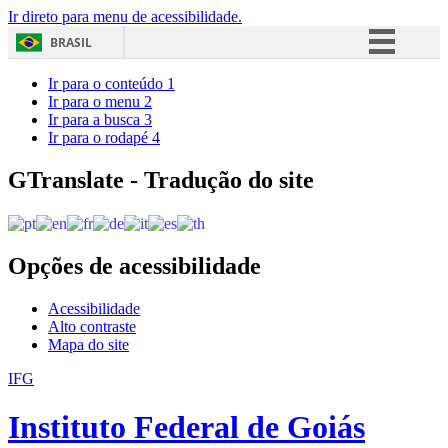
Ir direto para menu de acessibilidade.
BRASIL
Simplifique!
Ir para o conteúdo
1
Ir para o menu
2
Comunica BR
Ir para a busca
3
Ir para o rodapé
4
Participe
Acesso à informação
GTranslate - Tradução do site
Legislação
Canais
Opções de acessibilidade
Acessibilidade
Alto contraste
Mapa do site
IFG
Instituto Federal de Goiás