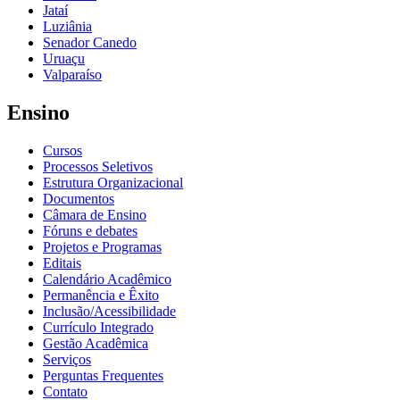
Jataí
Luziânia
Senador Canedo
Uruaçu
Valparaíso
Ensino
Cursos
Processos Seletivos
Estrutura Organizacional
Documentos
Câmara de Ensino
Fóruns e debates
Projetos e Programas
Editais
Calendário Acadêmico
Permanência e Êxito
Inclusão/Acessibilidade
Currículo Integrado
Gestão Acadêmica
Serviços
Perguntas Frequentes
Contato