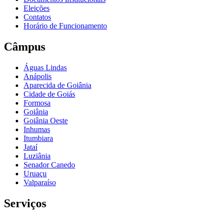
Eleições
Contatos
Horário de Funcionamento
Câmpus
Águas Lindas
Anápolis
Aparecida de Goiânia
Cidade de Goiás
Formosa
Goiânia
Goiânia Oeste
Inhumas
Itumbiara
Jataí
Luziânia
Senador Canedo
Uruaçu
Valparaíso
Serviços