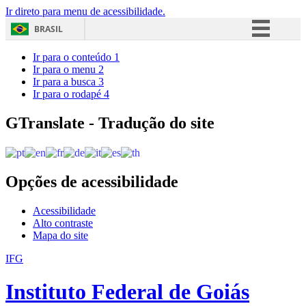
Ir direto para menu de acessibilidade.
BRASIL
Simplifique!
Ir para o conteúdo
1
Ir para o menu
2
Comunica BR
Ir para a busca
3
Ir para o rodapé
4
Participe
Acesso à informação
GTranslate - Tradução do site
Legislação
Canais
Opções de acessibilidade
Acessibilidade
Alto contraste
Mapa do site
IFG
Instituto Federal de Goiás