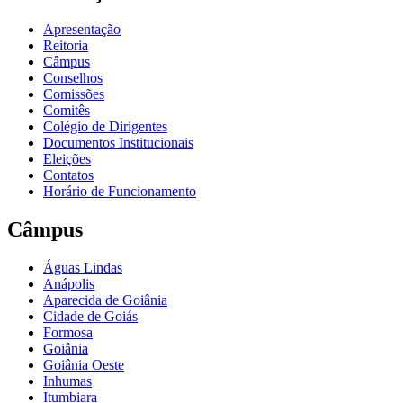
Apresentação
Reitoria
Câmpus
Conselhos
Comissões
Comitês
Colégio de Dirigentes
Documentos Institucionais
Eleições
Contatos
Horário de Funcionamento
Câmpus
Águas Lindas
Anápolis
Aparecida de Goiânia
Cidade de Goiás
Formosa
Goiânia
Goiânia Oeste
Inhumas
Itumbiara