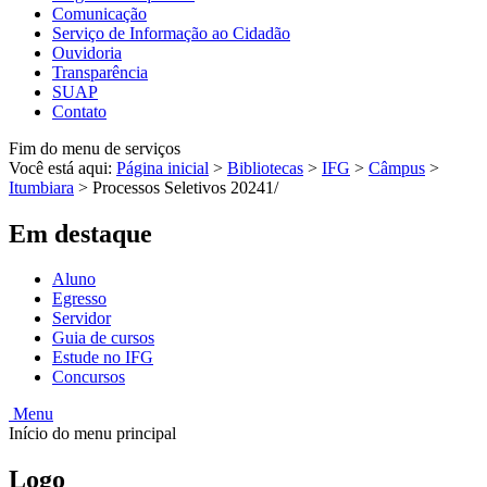
Comunicação
Serviço de Informação ao Cidadão
Ouvidoria
Transparência
SUAP
Contato
Fim do menu de serviços
Você está aqui:
Página inicial
>
Bibliotecas
>
IFG
>
Câmpus
>
Itumbiara
>
Processos Seletivos 20241/
Em destaque
Aluno
Egresso
Servidor
Guia de cursos
Estude no IFG
Concursos
Menu
Início do menu principal
Logo