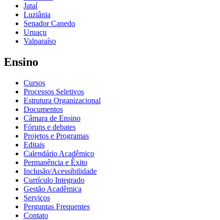
Jataí
Luziânia
Senador Canedo
Uruaçu
Valparaíso
Ensino
Cursos
Processos Seletivos
Estrutura Organizacional
Documentos
Câmara de Ensino
Fóruns e debates
Projetos e Programas
Editais
Calendário Acadêmico
Permanência e Êxito
Inclusão/Acessibilidade
Currículo Integrado
Gestão Acadêmica
Serviços
Perguntas Frequentes
Contato