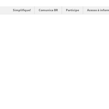
Simplifique!
Comunica BR
Participe
Acesso à infor