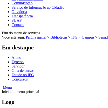
Comunicação
Serviço de Informação ao Cidadão
Ouvidoria
Transparência
SUAP
Contato
Fim do menu de serviços
Você está aqui:
Página inicial
>
Bibliotecas
>
IFG
>
Câmpus
>
Senad
Em destaque
Aluno
Egresso
Servidor
Guia de cursos
Estude no IFG
Concursos
Menu
Início do menu principal
Logo