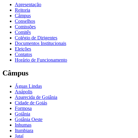
Apresentação
Reitoria
Câmpus
Conselhos
Comissões
Comitês
Colégio de Dirigentes
Documentos Institucionais
Eleições
Contatos
Horário de Funcionamento
Câmpus
Águas Lindas
Anápolis
Aparecida de Goiânia
Cidade de Goiás
Formosa
Goiânia
Goiânia Oeste
Inhumas
Itumbiara
Jataí