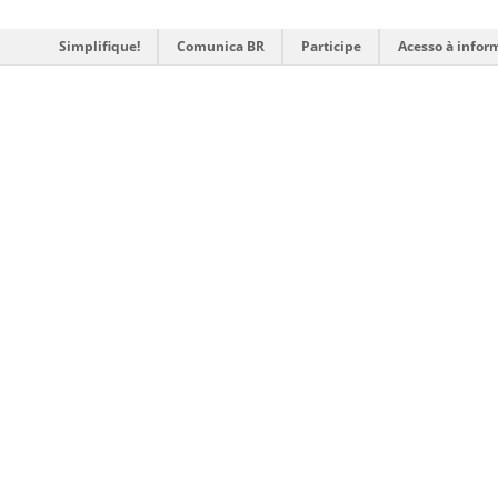
Simplifique!
Comunica BR
Participe
Acesso à infor