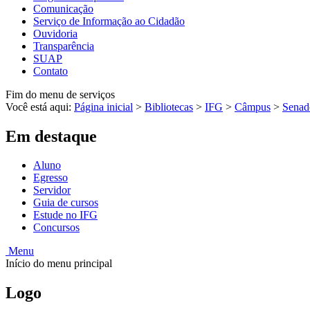
Comunicação
Serviço de Informação ao Cidadão
Ouvidoria
Transparência
SUAP
Contato
Fim do menu de serviços
Você está aqui:
Página inicial
>
Bibliotecas
>
IFG
>
Câmpus
>
Senad
Em destaque
Aluno
Egresso
Servidor
Guia de cursos
Estude no IFG
Concursos
Menu
Início do menu principal
Logo