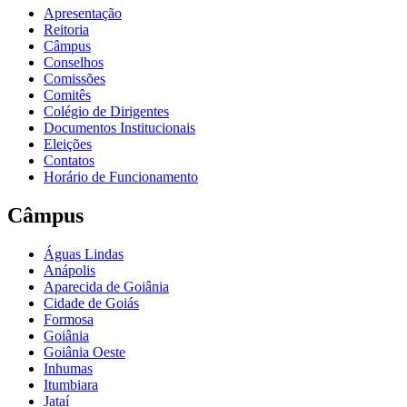
Apresentação
Reitoria
Câmpus
Conselhos
Comissões
Comitês
Colégio de Dirigentes
Documentos Institucionais
Eleições
Contatos
Horário de Funcionamento
Câmpus
Águas Lindas
Anápolis
Aparecida de Goiânia
Cidade de Goiás
Formosa
Goiânia
Goiânia Oeste
Inhumas
Itumbiara
Jataí