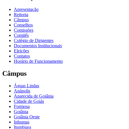
Apresentação
Reitoria
Câmpus
Conselhos
Comissões
Comitês
Colégio de Dirigentes
Documentos Institucionais
Eleições
Contatos
Horário de Funcionamento
Câmpus
Águas Lindas
Anápolis
Aparecida de Goiânia
Cidade de Goiás
Formosa
Goiânia
Goiânia Oeste
Inhumas
Itumbiara