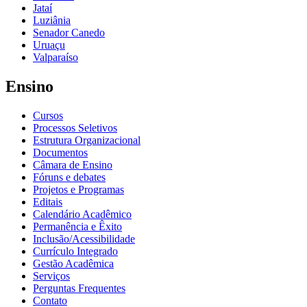
Jataí
Luziânia
Senador Canedo
Uruaçu
Valparaíso
Ensino
Cursos
Processos Seletivos
Estrutura Organizacional
Documentos
Câmara de Ensino
Fóruns e debates
Projetos e Programas
Editais
Calendário Acadêmico
Permanência e Êxito
Inclusão/Acessibilidade
Currículo Integrado
Gestão Acadêmica
Serviços
Perguntas Frequentes
Contato