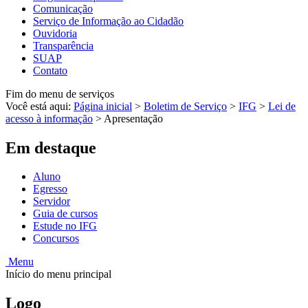
Comunicação
Serviço de Informação ao Cidadão
Ouvidoria
Transparência
SUAP
Contato
Fim do menu de serviços
Você está aqui:
Página inicial
>
Boletim de Serviço
>
IFG
>
Lei de
acesso à informação
>
Apresentação
Em destaque
Aluno
Egresso
Servidor
Guia de cursos
Estude no IFG
Concursos
Menu
Início do menu principal
Logo