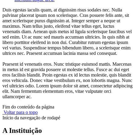
Duis egestas iaculis quam, at dignissim risus sodales nec. Nulla
pulvinar placerat ipsum non scelerisque. Cras posuere felis ante, sit
amet scelerisque purus dignissim at. Integer semper a neque ut
maximus. Nam tellus justo, eleifend vitae tellus eget, luctus
venenatis diam. Aenean quis metus id ligula scelerisque faucibus vel
sed enim. Ut ac nunc sed mauris accumsan ultricies. In quis nibh at
libero porttitor eleifend in non dui. Curabitur rutrum egestas ipsum
vel varius. Suspendisse tempus bibendum libero, a scelerisque enim
ultrices nec. Praesent accumsan lacinia massa sed consequat.
Praesent id venenatis eros. Nunc tristique euismod mattis. Maecenas
in metus id est gravida posuere ut molestie tellus. Fusce ac dui eget
eros facilisis blandit. Proin egestas ex id lectus molestie, quis blandit
eros vehicula. Donec vitae vestibulum ex, non lobortis magna. Nunc
vel ultricies odio. Lorem ipsum dolor sit amet, consectetur adipiscing
elit. Nam fermentum elementum eros, vitae vulputate orci
ullamcorper ac.
Fim do conteúdo da página
Voltar para o topo
Início da navegação de rodapé
A Instituição