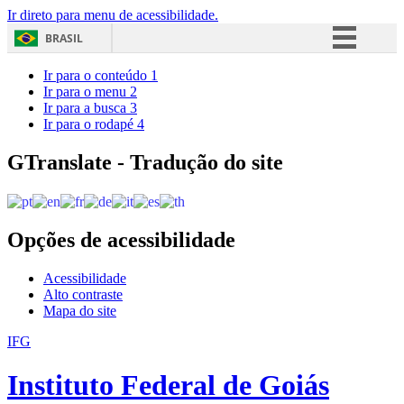
Ir direto para menu de acessibilidade.
BRASIL
Simplifique!
Ir para o conteúdo
1
Ir para o menu
2
Comunica BR
Ir para a busca
3
Ir para o rodapé
4
Participe
Acesso à informação
GTranslate - Tradução do site
Legislação
Canais
Opções de acessibilidade
Acessibilidade
Alto contraste
Mapa do site
IFG
Instituto Federal de Goiás