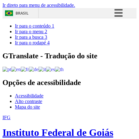
Ir direto para menu de acessibilidade.
BRASIL
Simplifique!
Ir para o conteúdo
1
Ir para o menu
2
Comunica BR
Ir para a busca
3
Ir para o rodapé
4
Participe
Acesso à informação
GTranslate - Tradução do site
Legislação
Canais
Opções de acessibilidade
Acessibilidade
Alto contraste
Mapa do site
IFG
Instituto Federal de Goiás