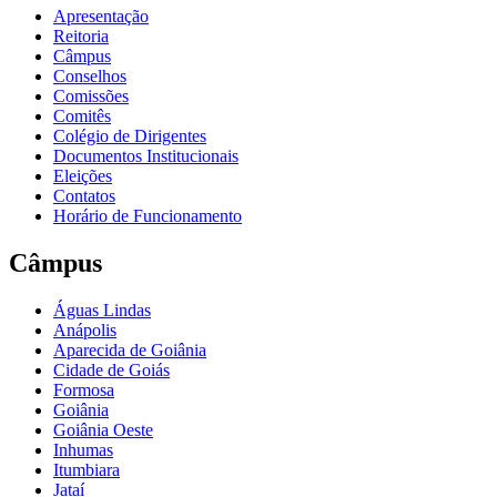
Apresentação
Reitoria
Câmpus
Conselhos
Comissões
Comitês
Colégio de Dirigentes
Documentos Institucionais
Eleições
Contatos
Horário de Funcionamento
Câmpus
Águas Lindas
Anápolis
Aparecida de Goiânia
Cidade de Goiás
Formosa
Goiânia
Goiânia Oeste
Inhumas
Itumbiara
Jataí