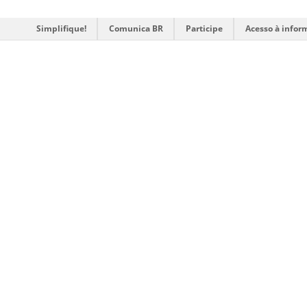
Simplifique!
Comunica BR
Participe
Acesso à infor