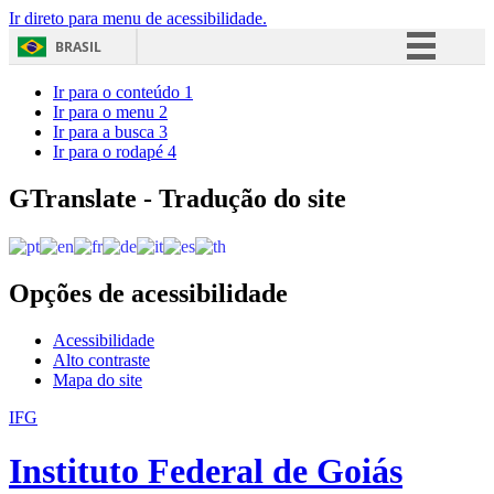
Ir direto para menu de acessibilidade.
BRASIL
Simplifique!
Ir para o conteúdo
1
Ir para o menu
2
Comunica BR
Ir para a busca
3
Ir para o rodapé
4
Participe
Acesso à informação
GTranslate - Tradução do site
Legislação
Canais
Opções de acessibilidade
Acessibilidade
Alto contraste
Mapa do site
IFG
Instituto Federal de Goiás