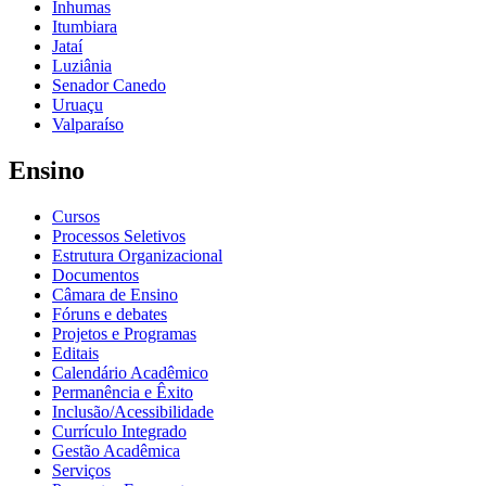
Inhumas
Itumbiara
Jataí
Luziânia
Senador Canedo
Uruaçu
Valparaíso
Ensino
Cursos
Processos Seletivos
Estrutura Organizacional
Documentos
Câmara de Ensino
Fóruns e debates
Projetos e Programas
Editais
Calendário Acadêmico
Permanência e Êxito
Inclusão/Acessibilidade
Currículo Integrado
Gestão Acadêmica
Serviços