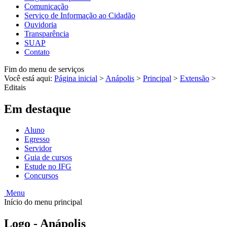
Comunicação
Serviço de Informação ao Cidadão
Ouvidoria
Transparência
SUAP
Contato
Fim do menu de serviços
Você está aqui:
Página inicial
>
Anápolis
>
Principal
>
Extensão
>
Editais
Em destaque
Aluno
Egresso
Servidor
Guia de cursos
Estude no IFG
Concursos
Menu
Início do menu principal
Logo - Anápolis