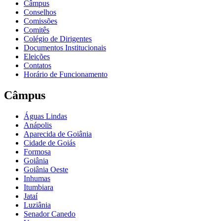
Câmpus
Conselhos
Comissões
Comitês
Colégio de Dirigentes
Documentos Institucionais
Eleições
Contatos
Horário de Funcionamento
Câmpus
Águas Lindas
Anápolis
Aparecida de Goiânia
Cidade de Goiás
Formosa
Goiânia
Goiânia Oeste
Inhumas
Itumbiara
Jataí
Luziânia
Senador Canedo