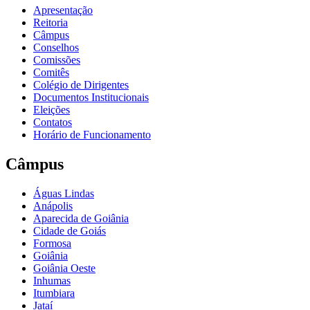
Apresentação
Reitoria
Câmpus
Conselhos
Comissões
Comitês
Colégio de Dirigentes
Documentos Institucionais
Eleições
Contatos
Horário de Funcionamento
Câmpus
Águas Lindas
Anápolis
Aparecida de Goiânia
Cidade de Goiás
Formosa
Goiânia
Goiânia Oeste
Inhumas
Itumbiara
Jataí