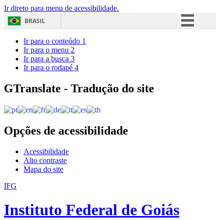
Ir direto para menu de acessibilidade.
BRASIL
Simplifique!
Ir para o conteúdo
1
Ir para o menu
2
Comunica BR
Ir para a busca
3
Ir para o rodapé
4
Participe
Acesso à informação
GTranslate - Tradução do site
Legislação
Canais
Opções de acessibilidade
Acessibilidade
Alto contraste
Mapa do site
IFG
Instituto Federal de Goiás