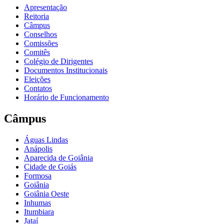
Apresentação
Reitoria
Câmpus
Conselhos
Comissões
Comitês
Colégio de Dirigentes
Documentos Institucionais
Eleições
Contatos
Horário de Funcionamento
Câmpus
Águas Lindas
Anápolis
Aparecida de Goiânia
Cidade de Goiás
Formosa
Goiânia
Goiânia Oeste
Inhumas
Itumbiara
Jataí