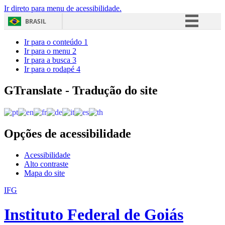
Ir direto para menu de acessibilidade.
BRASIL
Simplifique!
Ir para o conteúdo
1
Ir para o menu
2
Comunica BR
Ir para a busca
3
Ir para o rodapé
4
Participe
Acesso à informação
GTranslate - Tradução do site
Legislação
Canais
Opções de acessibilidade
Acessibilidade
Alto contraste
Mapa do site
IFG
Instituto Federal de Goiás