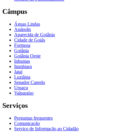
Câmpus
Águas Lindas
Anápolis
Aparecida de Goiânia
Cidade de Goiás
Formosa
Goiânia
Goiânia Oeste
Inhumas
Itumbiara
Jataí
Luziânia
Senador Canedo
Uruaçu
Valparaíso
Serviços
Perguntas frequentes
Comunicação
Serviço de Informação ao Cidadão