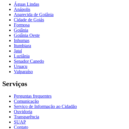
Águas Lindas
Anápolis
Aparecida de Goiânia
Cidade de Goiás
Formosa
Goiânia
Goiânia Oeste
Inhumas
Itumbiara
Jataí
Luziânia
Senador Canedo
Uruaçu
Valparaíso
Serviços
Perguntas frequentes
Comunicação
Serviço de Informação ao Cidadão
Ouvidoria
Transparência
SUAP
Contato