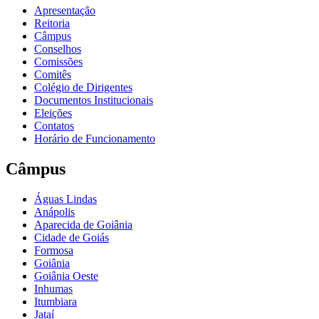
Apresentação
Reitoria
Câmpus
Conselhos
Comissões
Comitês
Colégio de Dirigentes
Documentos Institucionais
Eleições
Contatos
Horário de Funcionamento
Câmpus
Águas Lindas
Anápolis
Aparecida de Goiânia
Cidade de Goiás
Formosa
Goiânia
Goiânia Oeste
Inhumas
Itumbiara
Jataí