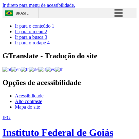
Ir direto para menu de acessibilidade.
BRASIL
Simplifique!
Ir para o conteúdo
1
Ir para o menu
2
Comunica BR
Ir para a busca
3
Ir para o rodapé
4
Participe
Acesso à informação
GTranslate - Tradução do site
Legislação
Canais
Opções de acessibilidade
Acessibilidade
Alto contraste
Mapa do site
IFG
Instituto Federal de Goiás