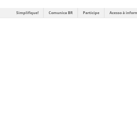
Simplifique!
Comunica BR
Participe
Acesso à infor