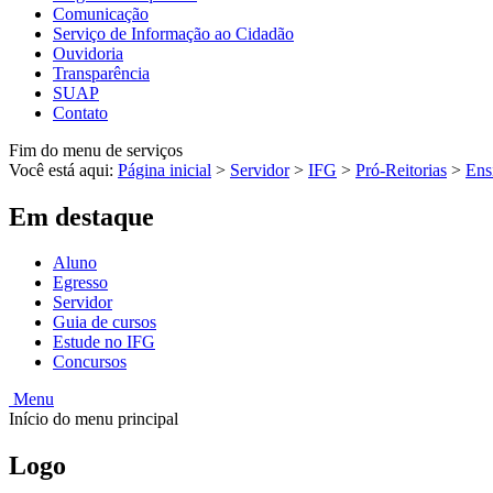
Comunicação
Serviço de Informação ao Cidadão
Ouvidoria
Transparência
SUAP
Contato
Fim do menu de serviços
Você está aqui:
Página inicial
>
Servidor
>
IFG
>
Pró-Reitorias
>
Ens
Em destaque
Aluno
Egresso
Servidor
Guia de cursos
Estude no IFG
Concursos
Menu
Início do menu principal
Logo