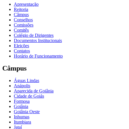
Apresentação
Reitoria
Câmpus
Conselhos
Comissões
Comitês
Colégio de Dirigentes
Documentos Institucionais
Eleições
Contatos
Horário de Funcionamento
Câmpus
Águas Lindas
Anápolis
Aparecida de Goiânia
Cidade de Goiás
Formosa
Goiânia
Goiânia Oeste
Inhumas
Itumbiara
Jataí