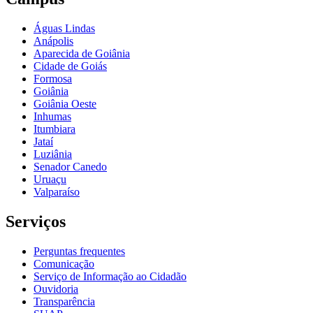
Águas Lindas
Anápolis
Aparecida de Goiânia
Cidade de Goiás
Formosa
Goiânia
Goiânia Oeste
Inhumas
Itumbiara
Jataí
Luziânia
Senador Canedo
Uruaçu
Valparaíso
Serviços
Perguntas frequentes
Comunicação
Serviço de Informação ao Cidadão
Ouvidoria
Transparência