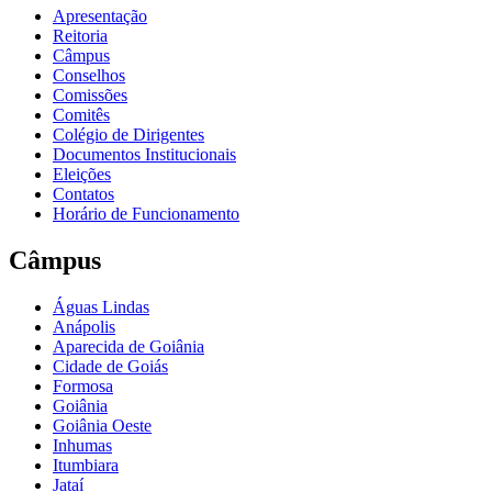
Apresentação
Reitoria
Câmpus
Conselhos
Comissões
Comitês
Colégio de Dirigentes
Documentos Institucionais
Eleições
Contatos
Horário de Funcionamento
Câmpus
Águas Lindas
Anápolis
Aparecida de Goiânia
Cidade de Goiás
Formosa
Goiânia
Goiânia Oeste
Inhumas
Itumbiara
Jataí