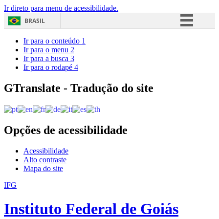
Ir direto para menu de acessibilidade.
BRASIL
Simplifique!
Ir para o conteúdo
1
Ir para o menu
2
Comunica BR
Ir para a busca
3
Ir para o rodapé
4
Participe
Acesso à informação
GTranslate - Tradução do site
Legislação
Canais
Opções de acessibilidade
Acessibilidade
Alto contraste
Mapa do site
IFG
Instituto Federal de Goiás