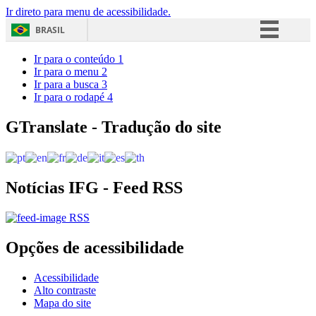
Ir direto para menu de acessibilidade.
BRASIL
Simplifique!
Ir para o conteúdo
1
Ir para o menu
2
Comunica BR
Ir para a busca
3
Ir para o rodapé
4
Participe
Acesso à informação
GTranslate - Tradução do site
Legislação
Canais
Notícias IFG - Feed RSS
RSS
Opções de acessibilidade
Acessibilidade
Alto contraste
Mapa do site