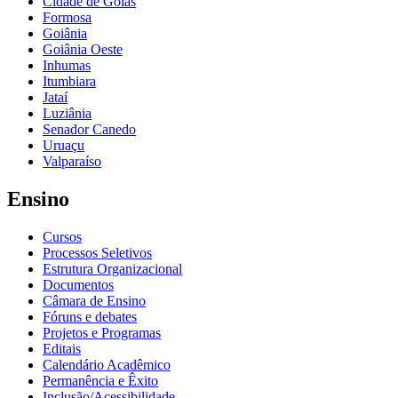
Cidade de Goiás
Formosa
Goiânia
Goiânia Oeste
Inhumas
Itumbiara
Jataí
Luziânia
Senador Canedo
Uruaçu
Valparaíso
Ensino
Cursos
Processos Seletivos
Estrutura Organizacional
Documentos
Câmara de Ensino
Fóruns e debates
Projetos e Programas
Editais
Calendário Acadêmico
Permanência e Êxito
Inclusão/Acessibilidade