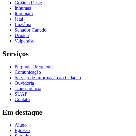
Goiânia Oeste
Inhumas
Itumbiara
Jataí
Luziânia
Senador Canedo
Uruaçu
Valparaíso
Serviços
Perguntas frequentes
Comunicação
Serviço de Informação ao Cidadão
Ouvidoria
Transparência
SUAP
Contato
Em destaque
Aluno
Egresso
Servidor