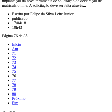
implantação da nova ferramenta de solicitação de declaração de
matrícula online. A solicitação deve ser feita através...
Escrito por Felipe da Silva Leite Junior
publicado
17/04/18
10h43
Página 76 de 85
Início
Ant
71
72
73
74
75
76
77
78
79
80
Próximo
Fim