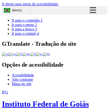
Ir direto para menu de acessibilidade.
BRASIL
Simplifique!
Ir para o conteúdo
1
Ir para o menu
2
Comunica BR
Ir para a busca
3
Ir para o rodapé
4
Participe
Acesso à informação
GTranslate - Tradução do site
Legislação
Canais
Opções de acessibilidade
Acessibilidade
Alto contraste
Mapa do site
IFG
Instituto Federal de Goiás