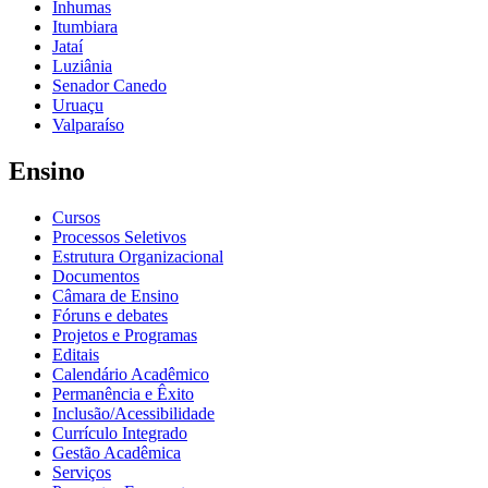
Inhumas
Itumbiara
Jataí
Luziânia
Senador Canedo
Uruaçu
Valparaíso
Ensino
Cursos
Processos Seletivos
Estrutura Organizacional
Documentos
Câmara de Ensino
Fóruns e debates
Projetos e Programas
Editais
Calendário Acadêmico
Permanência e Êxito
Inclusão/Acessibilidade
Currículo Integrado
Gestão Acadêmica
Serviços