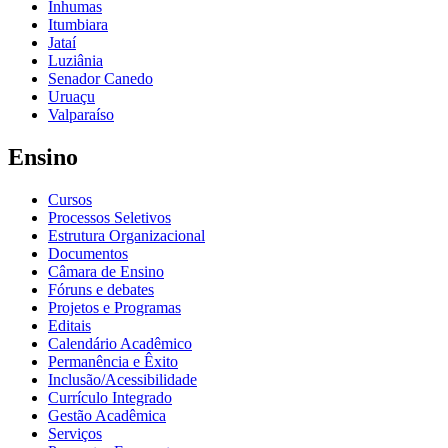
Inhumas
Itumbiara
Jataí
Luziânia
Senador Canedo
Uruaçu
Valparaíso
Ensino
Cursos
Processos Seletivos
Estrutura Organizacional
Documentos
Câmara de Ensino
Fóruns e debates
Projetos e Programas
Editais
Calendário Acadêmico
Permanência e Êxito
Inclusão/Acessibilidade
Currículo Integrado
Gestão Acadêmica
Serviços