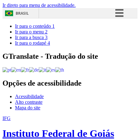
Ir direto para menu de acessibilidade.
BRASIL
Simplifique!
Ir para o conteúdo
1
Ir para o menu
2
Comunica BR
Ir para a busca
3
Ir para o rodapé
4
Participe
Acesso à informação
GTranslate - Tradução do site
Legislação
Canais
Opções de acessibilidade
Acessibilidade
Alto contraste
Mapa do site
IFG
Instituto Federal de Goiás