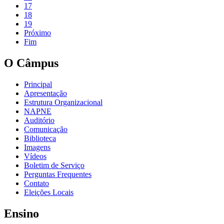
17
18
19
Próximo
Fim
O Câmpus
Principal
Apresentação
Estrutura Organizacional
NAPNE
Auditório
Comunicação
Biblioteca
Imagens
Vídeos
Boletim de Serviço
Perguntas Frequentes
Contato
Eleições Locais
Ensino