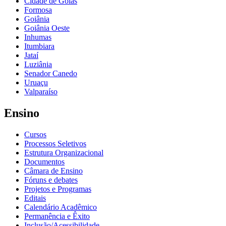
Cidade de Goiás
Formosa
Goiânia
Goiânia Oeste
Inhumas
Itumbiara
Jataí
Luziânia
Senador Canedo
Uruaçu
Valparaíso
Ensino
Cursos
Processos Seletivos
Estrutura Organizacional
Documentos
Câmara de Ensino
Fóruns e debates
Projetos e Programas
Editais
Calendário Acadêmico
Permanência e Êxito
Inclusão/Acessibilidade