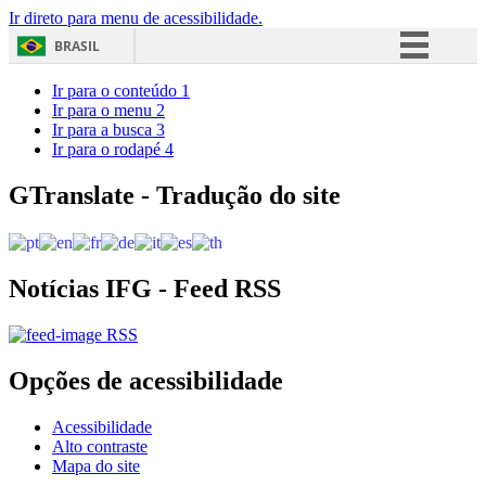
Ir direto para menu de acessibilidade.
BRASIL
Simplifique!
Ir para o conteúdo
1
Ir para o menu
2
Comunica BR
Ir para a busca
3
Ir para o rodapé
4
Participe
Acesso à informação
GTranslate - Tradução do site
Legislação
Canais
Notícias IFG - Feed RSS
RSS
Opções de acessibilidade
Acessibilidade
Alto contraste
Mapa do site