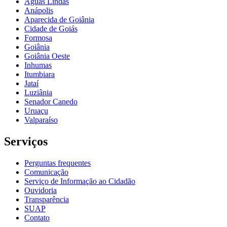
Águas Lindas
Anápolis
Aparecida de Goiânia
Cidade de Goiás
Formosa
Goiânia
Goiânia Oeste
Inhumas
Itumbiara
Jataí
Luziânia
Senador Canedo
Uruaçu
Valparaíso
Serviços
Perguntas frequentes
Comunicação
Serviço de Informação ao Cidadão
Ouvidoria
Transparência
SUAP
Contato