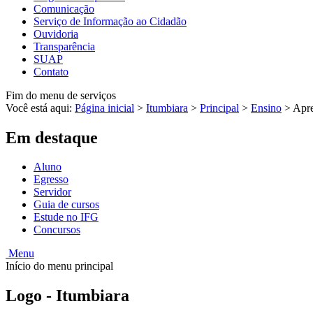
Comunicação
Serviço de Informação ao Cidadão
Ouvidoria
Transparência
SUAP
Contato
Fim do menu de serviços
Você está aqui:
Página inicial
>
Itumbiara
>
Principal
>
Ensino
>
Apre
Em destaque
Aluno
Egresso
Servidor
Guia de cursos
Estude no IFG
Concursos
Menu
Início do menu principal
Logo - Itumbiara