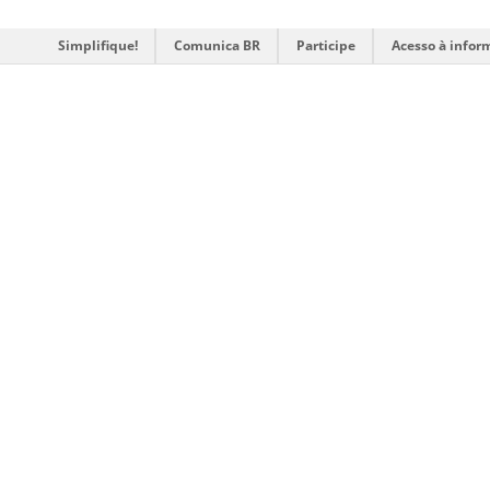
Simplifique!
Comunica BR
Participe
Acesso à infor