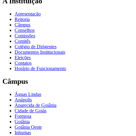
A Instituição
Apresentação
Reitoria
Câmpus
Conselhos
Comissões
Comitês
Colégio de Dirigentes
Documentos Institucionais
Eleições
Contatos
Horário de Funcionamento
Câmpus
Águas Lindas
Anápolis
Aparecida de Goiânia
Cidade de Goiás
Formosa
Goiânia
Goiânia Oeste
Inhumas