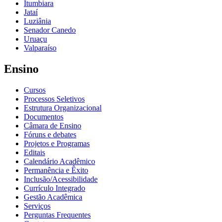
Itumbiara
Jataí
Luziânia
Senador Canedo
Uruaçu
Valparaíso
Ensino
Cursos
Processos Seletivos
Estrutura Organizacional
Documentos
Câmara de Ensino
Fóruns e debates
Projetos e Programas
Editais
Calendário Acadêmico
Permanência e Êxito
Inclusão/Acessibilidade
Currículo Integrado
Gestão Acadêmica
Serviços
Perguntas Frequentes