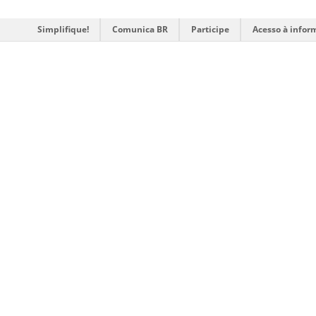
Simplifique!
Comunica BR
Participe
Acesso à infor