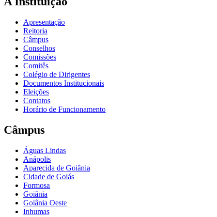
A Instituição
Apresentação
Reitoria
Câmpus
Conselhos
Comissões
Comitês
Colégio de Dirigentes
Documentos Institucionais
Eleições
Contatos
Horário de Funcionamento
Câmpus
Águas Lindas
Anápolis
Aparecida de Goiânia
Cidade de Goiás
Formosa
Goiânia
Goiânia Oeste
Inhumas