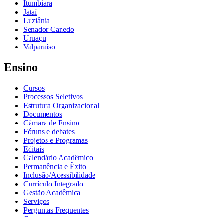
Itumbiara
Jataí
Luziânia
Senador Canedo
Uruaçu
Valparaíso
Ensino
Cursos
Processos Seletivos
Estrutura Organizacional
Documentos
Câmara de Ensino
Fóruns e debates
Projetos e Programas
Editais
Calendário Acadêmico
Permanência e Êxito
Inclusão/Acessibilidade
Currículo Integrado
Gestão Acadêmica
Serviços
Perguntas Frequentes