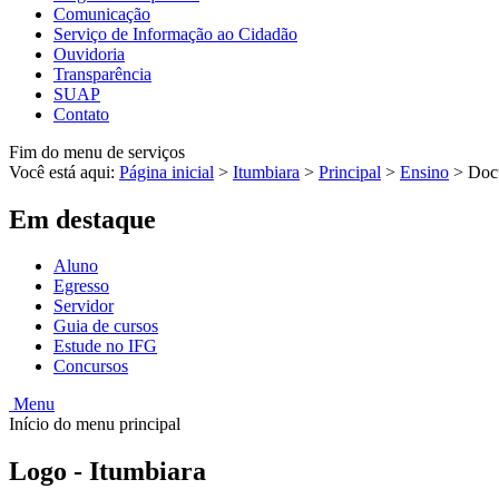
Comunicação
Serviço de Informação ao Cidadão
Ouvidoria
Transparência
SUAP
Contato
Fim do menu de serviços
Você está aqui:
Página inicial
>
Itumbiara
>
Principal
>
Ensino
>
Doc
Em destaque
Aluno
Egresso
Servidor
Guia de cursos
Estude no IFG
Concursos
Menu
Início do menu principal
Logo - Itumbiara