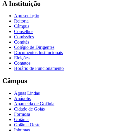
A Instituição
Apresentação
Reitoria
Câmpus
Conselhos
Comissões
Comitês
Colégio de Dirigentes
Documentos Institucionais
Eleições
Contatos
Horário de Funcionamento
Câmpus
Águas Lindas
Anápolis
Aparecida de Goiânia
Cidade de Goiás
Formosa
Goiânia
Goiânia Oeste
Inhumas