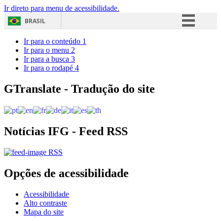
Ir direto para menu de acessibilidade.
BRASIL
Simplifique!
Ir para o conteúdo
1
Ir para o menu
2
Comunica BR
Ir para a busca
3
Ir para o rodapé
4
Participe
Acesso à informação
GTranslate - Tradução do site
Legislação
Canais
Notícias IFG - Feed RSS
RSS
Opções de acessibilidade
Acessibilidade
Alto contraste
Mapa do site