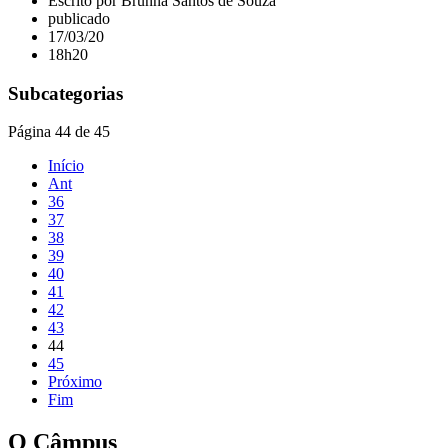
Escrito por Brunna Santos de Souza
publicado
17/03/20
18h20
Subcategorias
Página 44 de 45
Início
Ant
36
37
38
39
40
41
42
43
44
45
Próximo
Fim
O Câmpus