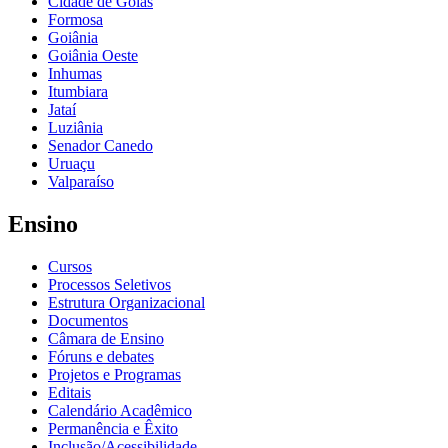
Cidade de Goiás
Formosa
Goiânia
Goiânia Oeste
Inhumas
Itumbiara
Jataí
Luziânia
Senador Canedo
Uruaçu
Valparaíso
Ensino
Cursos
Processos Seletivos
Estrutura Organizacional
Documentos
Câmara de Ensino
Fóruns e debates
Projetos e Programas
Editais
Calendário Acadêmico
Permanência e Êxito
Inclusão/Acessibilidade