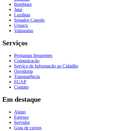
Itumbiara
Jataí
Luziânia
Senador Canedo
Uruaçu
Valparaíso
Serviços
Perguntas frequentes
Comunicação
Serviço de Informação ao Cidadão
Ouvidoria
Transparência
SUAP
Contato
Em destaque
Aluno
Egresso
Servidor
Guia de cursos