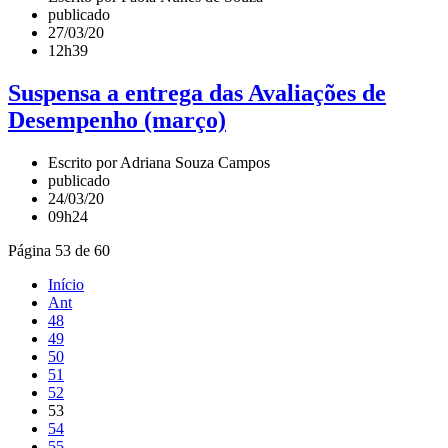
publicado
27/03/20
12h39
Suspensa a entrega das Avaliações de
Desempenho (março)
Escrito por Adriana Souza Campos
publicado
24/03/20
09h24
Página 53 de 60
Início
Ant
48
49
50
51
52
53
54
55