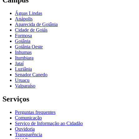
Águas Lindas
Anápolis
Aparecida de Goiânia
Cidade de Goiás
Formosa
Goiânia
Goiânia Oeste
Inhumas
Itumbiara
Jataí
Luziânia
Senador Canedo
Uruaçu
Valparaíso
Serviços
Perguntas frequentes
Comunicação
Serviço de Informação ao Cidadão
Ouvidoria
Transparência