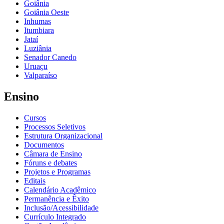
Goiânia
Goiânia Oeste
Inhumas
Itumbiara
Jataí
Luziânia
Senador Canedo
Uruaçu
Valparaíso
Ensino
Cursos
Processos Seletivos
Estrutura Organizacional
Documentos
Câmara de Ensino
Fóruns e debates
Projetos e Programas
Editais
Calendário Acadêmico
Permanência e Êxito
Inclusão/Acessibilidade
Currículo Integrado