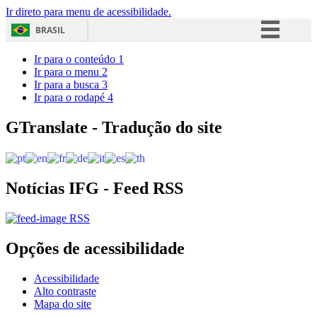
Ir direto para menu de acessibilidade.
BRASIL
Simplifique!
Ir para o conteúdo
1
Ir para o menu
2
Comunica BR
Ir para a busca
3
Ir para o rodapé
4
Participe
Acesso à informação
GTranslate - Tradução do site
Legislação
Canais
Notícias IFG - Feed RSS
RSS
Opções de acessibilidade
Acessibilidade
Alto contraste
Mapa do site