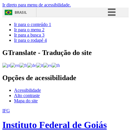
Ir direto para menu de acessibilidade.
BRASIL
Simplifique!
Ir para o conteúdo
1
Ir para o menu
2
Comunica BR
Ir para a busca
3
Ir para o rodapé
4
Participe
Acesso à informação
GTranslate - Tradução do site
Legislação
Canais
Opções de acessibilidade
Acessibilidade
Alto contraste
Mapa do site
IFG
Instituto Federal de Goiás