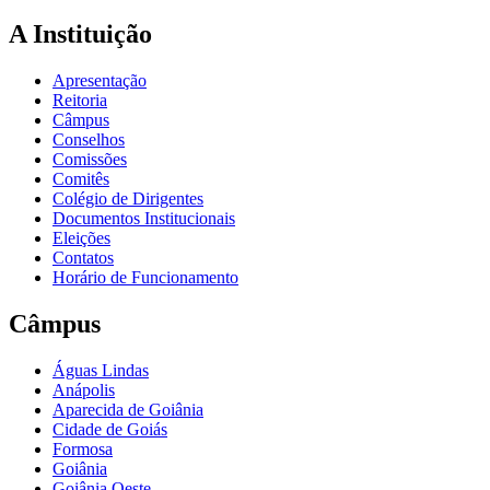
A Instituição
Apresentação
Reitoria
Câmpus
Conselhos
Comissões
Comitês
Colégio de Dirigentes
Documentos Institucionais
Eleições
Contatos
Horário de Funcionamento
Câmpus
Águas Lindas
Anápolis
Aparecida de Goiânia
Cidade de Goiás
Formosa
Goiânia
Goiânia Oeste