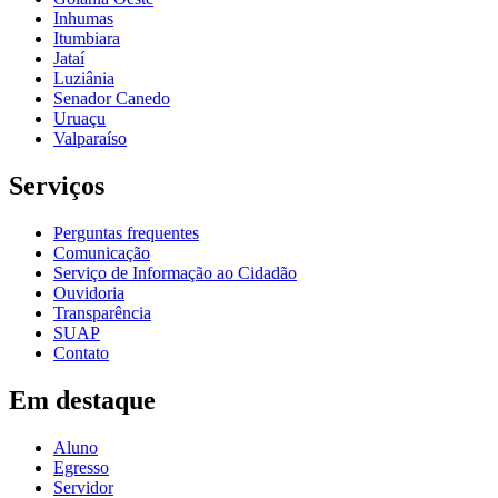
Inhumas
Itumbiara
Jataí
Luziânia
Senador Canedo
Uruaçu
Valparaíso
Serviços
Perguntas frequentes
Comunicação
Serviço de Informação ao Cidadão
Ouvidoria
Transparência
SUAP
Contato
Em destaque
Aluno
Egresso
Servidor