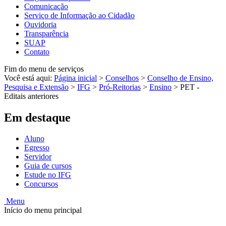
Comunicação
Serviço de Informação ao Cidadão
Ouvidoria
Transparência
SUAP
Contato
Fim do menu de serviços
Você está aqui:
Página inicial
>
Conselhos
>
Conselho de Ensino,
Pesquisa e Extensão
>
IFG
>
Pró-Reitorias
>
Ensino
>
PET -
Editais anteriores
Em destaque
Aluno
Egresso
Servidor
Guia de cursos
Estude no IFG
Concursos
Menu
Início do menu principal