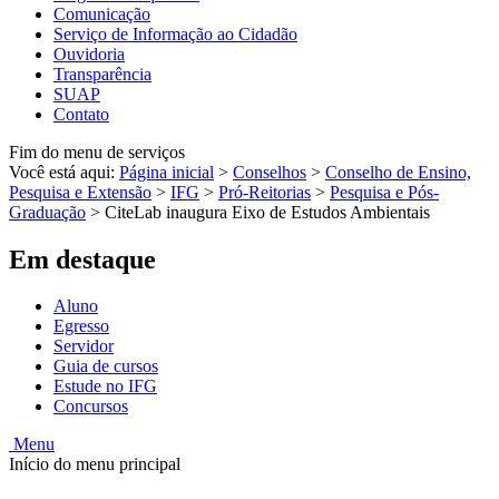
Comunicação
Serviço de Informação ao Cidadão
Ouvidoria
Transparência
SUAP
Contato
Fim do menu de serviços
Você está aqui:
Página inicial
>
Conselhos
>
Conselho de Ensino,
Pesquisa e Extensão
>
IFG
>
Pró-Reitorias
>
Pesquisa e Pós-
Graduação
>
CiteLab inaugura Eixo de Estudos Ambientais
Em destaque
Aluno
Egresso
Servidor
Guia de cursos
Estude no IFG
Concursos
Menu
Início do menu principal