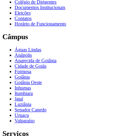
Colégio de Dirigentes
Documentos Institucionais
Eleições
Contatos
Horário de Funcionamento
Câmpus
Águas Lindas
Anápolis
Aparecida de Goiânia
Cidade de Goiás
Formosa
Goiânia
Goiânia Oeste
Inhumas
Itumbiara
Jataí
Luziânia
Senador Canedo
Uruaçu
Valparaíso
Serviços