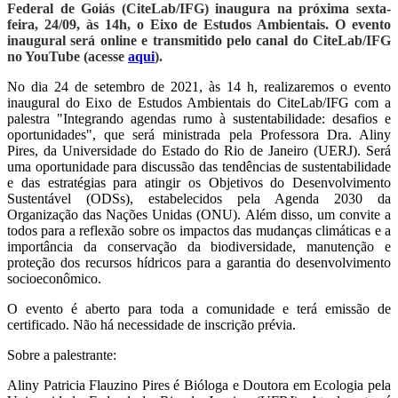
Federal de Goiás (CiteLab/IFG) inaugura na próxima sexta-
feira, 24/09, às 14h, o Eixo de Estudos Ambientais. O evento
inaugural será online
e transmitido pelo canal do CiteLab/IFG
no YouTube (acesse
aqui
).
No dia 24 de setembro de 2021, às 14 h, realizaremos o evento
inaugural do Eixo de Estudos Ambientais do CiteLab/IFG com a
palestra "Integrando agendas rumo à sustentabilidade: desafios e
oportunidades", que será ministrada pela Professora Dra. Aliny
Pires, da Universidade do Estado do Rio de Janeiro (UERJ). Será
uma oportunidade para discussão das tendências de sustentabilidade
e das estratégias para atingir os Objetivos do Desenvolvimento
Sustentável (ODSs), estabelecidos pela Agenda 2030 da
Organização das Nações Unidas (ONU). Além disso, um convite a
todos para a reflexão sobre os impactos das mudanças climáticas e a
importância da conservação da biodiversidade, manutenção e
proteção dos recursos hídricos para a garantia do desenvolvimento
socioeconômico.
O evento é aberto para toda a comunidade e terá emissão de
certificado. Não há necessidade de inscrição prévia.
Sobre a palestrante:
Aliny Patricia Flauzino Pires é Bióloga e Doutora em Ecologia pela