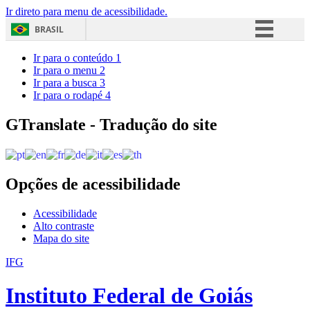
Ir direto para menu de acessibilidade.
BRASIL
Simplifique!
Ir para o conteúdo
1
Ir para o menu
2
Comunica BR
Ir para a busca
3
Ir para o rodapé
4
Participe
Acesso à informação
GTranslate - Tradução do site
Legislação
Canais
Opções de acessibilidade
Acessibilidade
Alto contraste
Mapa do site
IFG
Instituto Federal de Goiás