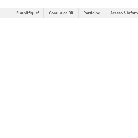
Simplifique!
Comunica BR
Participe
Acesso à infor