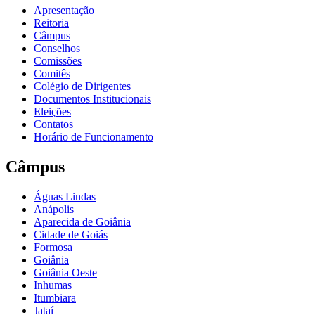
Apresentação
Reitoria
Câmpus
Conselhos
Comissões
Comitês
Colégio de Dirigentes
Documentos Institucionais
Eleições
Contatos
Horário de Funcionamento
Câmpus
Águas Lindas
Anápolis
Aparecida de Goiânia
Cidade de Goiás
Formosa
Goiânia
Goiânia Oeste
Inhumas
Itumbiara
Jataí