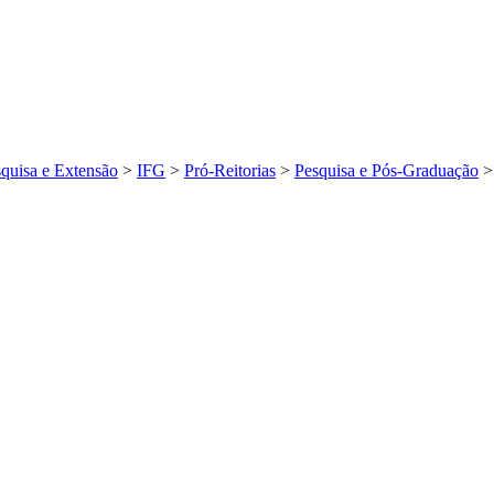
quisa e Extensão
>
IFG
>
Pró-Reitorias
>
Pesquisa e Pós-Graduação