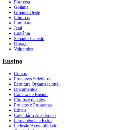
Formosa
Goiânia
Goiânia Oeste
Inhumas
Itumbiara
Jataí
Luziânia
Senador Canedo
Uruaçu
Valparaíso
Ensino
Cursos
Processos Seletivos
Estrutura Organizacional
Documentos
Câmara de Ensino
Fóruns e debates
Projetos e Programas
Editais
Calendário Acadêmico
Permanência e Êxito
Inclusão/Acessibilidade