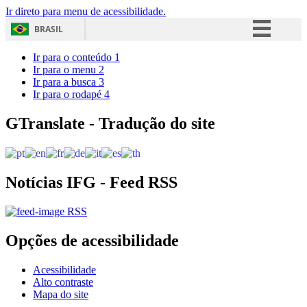
Ir direto para menu de acessibilidade.
BRASIL
Simplifique!
Ir para o conteúdo
1
Ir para o menu
2
Comunica BR
Ir para a busca
3
Ir para o rodapé
4
Participe
Acesso à informação
GTranslate - Tradução do site
Legislação
Canais
Notícias IFG - Feed RSS
RSS
Opções de acessibilidade
Acessibilidade
Alto contraste
Mapa do site