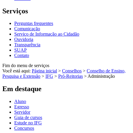
Serviços
Perguntas frequentes
Comunicação
Serviço de Informação ao Cidadão
Ouvidoria
Transparência
SUAP
Contato
Fim do menu de serviços
Você está aqui:
Página inicial
>
Conselhos
>
Conselho de Ensino,
Pesquisa e Extensão
>
IFG
>
Pró-Reitorias
>
Administração
Em destaque
Aluno
Egresso
Servidor
Guia de cursos
Estude no IFG
Concursos