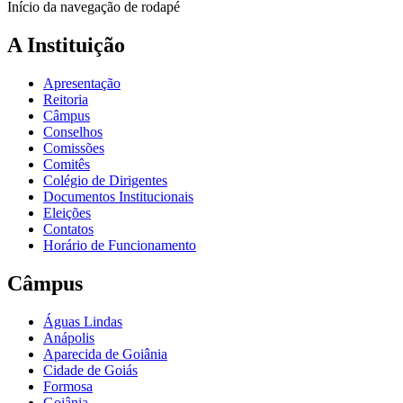
Início da navegação de rodapé
A Instituição
Apresentação
Reitoria
Câmpus
Conselhos
Comissões
Comitês
Colégio de Dirigentes
Documentos Institucionais
Eleições
Contatos
Horário de Funcionamento
Câmpus
Águas Lindas
Anápolis
Aparecida de Goiânia
Cidade de Goiás
Formosa
Goiânia