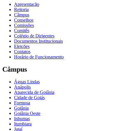
Apresentação
Reitoria
Câmpus
Conselhos
Comissões
Comitês
Colégio de Dirigentes
Documentos Institucionais
Eleições
Contatos
Horário de Funcionamento
Câmpus
Águas Lindas
Anápolis
Aparecida de Goiânia
Cidade de Goiás
Formosa
Goiânia
Goiânia Oeste
Inhumas
Itumbiara
Jataí