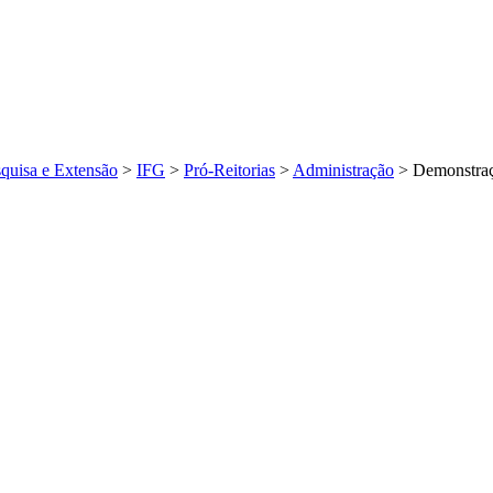
quisa e Extensão
>
IFG
>
Pró-Reitorias
>
Administração
>
Demonstraç