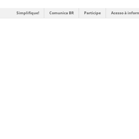
Simplifique!
Comunica BR
Participe
Acesso à infor