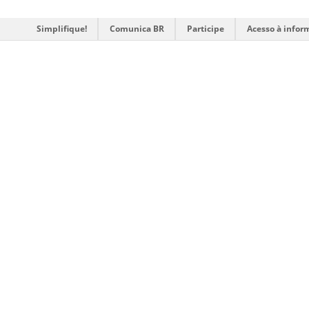
Simplifique!
Comunica BR
Participe
Acesso à infor