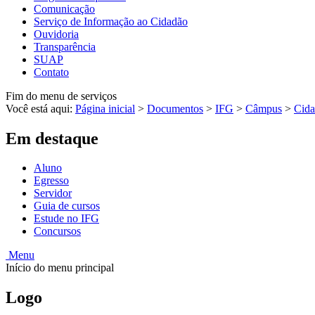
Comunicação
Serviço de Informação ao Cidadão
Ouvidoria
Transparência
SUAP
Contato
Fim do menu de serviços
Você está aqui:
Página inicial
>
Documentos
>
IFG
>
Câmpus
>
Cida
Em destaque
Aluno
Egresso
Servidor
Guia de cursos
Estude no IFG
Concursos
Menu
Início do menu principal
Logo