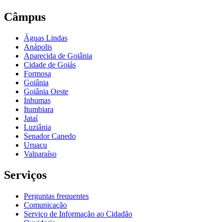
Câmpus
Águas Lindas
Anápolis
Aparecida de Goiânia
Cidade de Goiás
Formosa
Goiânia
Goiânia Oeste
Inhumas
Itumbiara
Jataí
Luziânia
Senador Canedo
Uruaçu
Valparaíso
Serviços
Perguntas frequentes
Comunicação
Serviço de Informação ao Cidadão