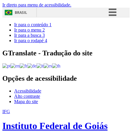
Ir direto para menu de acessibilidade.
BRASIL
Simplifique!
Ir para o conteúdo
1
Ir para o menu
2
Comunica BR
Ir para a busca
3
Ir para o rodapé
4
Participe
Acesso à informação
GTranslate - Tradução do site
Legislação
Canais
Opções de acessibilidade
Acessibilidade
Alto contraste
Mapa do site
IFG
Instituto Federal de Goiás