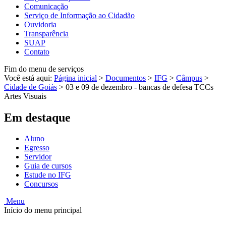
Comunicação
Serviço de Informação ao Cidadão
Ouvidoria
Transparência
SUAP
Contato
Fim do menu de serviços
Você está aqui:
Página inicial
>
Documentos
>
IFG
>
Câmpus
>
Cidade de Goiás
>
03 e 09 de dezembro - bancas de defesa TCCs
Artes Visuais
Em destaque
Aluno
Egresso
Servidor
Guia de cursos
Estude no IFG
Concursos
Menu
Início do menu principal