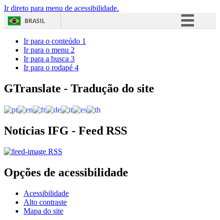
Ir direto para menu de acessibilidade.
BRASIL
Simplifique!
Ir para o conteúdo
1
Ir para o menu
2
Comunica BR
Ir para a busca
3
Ir para o rodapé
4
Participe
Acesso à informação
GTranslate - Tradução do site
Legislação
Canais
Notícias IFG - Feed RSS
RSS
Opções de acessibilidade
Acessibilidade
Alto contraste
Mapa do site