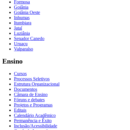
Formosa
Goiânia
Goiânia Oeste
Inhumas
Itumbiara
Jataí
Luziânia
Senador Canedo
Uruaçu
Valparaíso
Ensino
Cursos
Processos Seletivos
Estrutura Organizacional
Documentos
Câmara de Ensino
Fóruns e debates
Projetos e Programas
Editais
Calendário Acadêmico
Permanência e Êxito
Inclusão/Acessibilidade