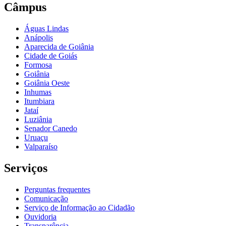
Câmpus
Águas Lindas
Anápolis
Aparecida de Goiânia
Cidade de Goiás
Formosa
Goiânia
Goiânia Oeste
Inhumas
Itumbiara
Jataí
Luziânia
Senador Canedo
Uruaçu
Valparaíso
Serviços
Perguntas frequentes
Comunicação
Serviço de Informação ao Cidadão
Ouvidoria
Transparência