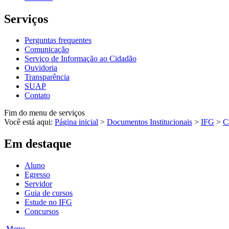
Serviços
Perguntas frequentes
Comunicação
Serviço de Informação ao Cidadão
Ouvidoria
Transparência
SUAP
Contato
Fim do menu de serviços
Você está aqui:
Página inicial
>
Documentos Institucionais
>
IFG
>
C
Em destaque
Aluno
Egresso
Servidor
Guia de cursos
Estude no IFG
Concursos
Menu