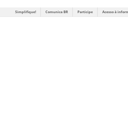
Simplifique!
Comunica BR
Participe
Acesso à infor