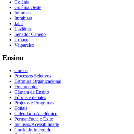
Goiânia
Goiânia Oeste
Inhumas
Itumbiara
Jataí
Luziânia
Senador Canedo
Uruaçu
Valparaíso
Ensino
Cursos
Processos Seletivos
Estrutura Organizacional
Documentos
Câmara de Ensino
Fóruns e debates
Projetos e Programas
Editais
Calendário Acadêmico
Permanência e Êxito
Inclusão/Acessibilidade
Currículo Integrado