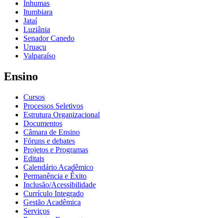
Inhumas
Itumbiara
Jataí
Luziânia
Senador Canedo
Uruaçu
Valparaíso
Ensino
Cursos
Processos Seletivos
Estrutura Organizacional
Documentos
Câmara de Ensino
Fóruns e debates
Projetos e Programas
Editais
Calendário Acadêmico
Permanência e Êxito
Inclusão/Acessibilidade
Currículo Integrado
Gestão Acadêmica
Serviços