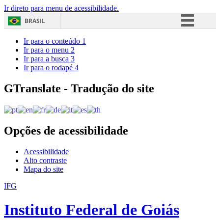
Ir direto para menu de acessibilidade.
BRASIL
Simplifique!
Ir para o conteúdo
1
Ir para o menu
2
Comunica BR
Ir para a busca
3
Ir para o rodapé
4
Participe
Acesso à informação
GTranslate - Tradução do site
Legislação
Canais
Opções de acessibilidade
Acessibilidade
Alto contraste
Mapa do site
IFG
Instituto Federal de Goiás