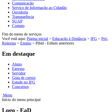
Comunicação
Serviço de Informação ao Cidadão
Ouvidoria
Transparência
SUAP
Contato
Fim do menu de serviços
Você está aqui:
Página inicial
>
Educação à Distância
>
IFG
>
Pró-
Reitorias
>
Ensino
>
Pibid - Editais anteriores
Em destaque
Aluno
Egresso
Servidor
Guia de cursos
Estude no IFG
Concursos
Menu
Início do menu principal
Logo - EaD