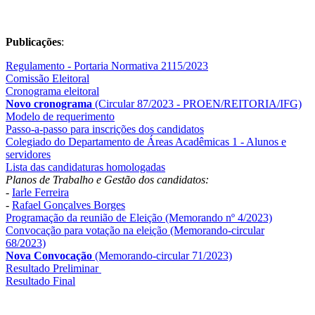
Publicações
:
Regulamento - Portaria Normativa 2115/2023
Comissão Eleitoral
Cronograma eleitoral
Novo cronograma
(Circular 87/2023 - PROEN/REITORIA/IFG)
Modelo de requerimento
Passo-a-passo para inscrições dos candidatos
Colegiado do Departamento de Áreas Acadêmicas 1 - Alunos e
servidores
Lista das candidaturas homologadas
Planos de Trabalho e Gestão dos candidatos:
-
Iarle Ferreira
-
Rafael Gonçalves Borges
Programação da reunião de Eleição (Memorando nº 4/2023)
Convocação para votação na eleição (Memorando-circular
68/2023)
Nova Convocação
(Memorando-circular 71/2023)
Resultado Preliminar
Resultado Final