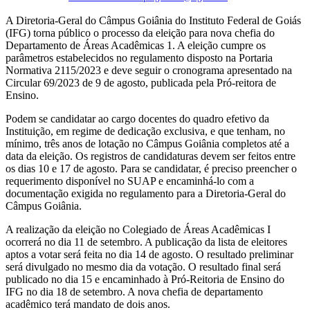
A Diretoria-Geral do Câmpus Goiânia do Instituto Federal de Goiás
(IFG) torna público o processo da eleição para nova chefia do
Departamento de Áreas Acadêmicas 1. A eleição cumpre os
parâmetros estabelecidos no regulamento disposto na Portaria
Normativa 2115/2023 e deve seguir o cronograma apresentado na
Circular 69/2023 de 9 de agosto, publicada pela Pró-reitora de
Ensino.
Podem se candidatar ao cargo docentes do quadro efetivo da
Instituição, em regime de dedicação exclusiva, e que tenham, no
mínimo, três anos de lotação no Câmpus Goiânia completos até a
data da eleição. Os registros de candidaturas devem ser feitos entre
os dias 10 e 17 de agosto. Para se candidatar, é preciso preencher o
requerimento disponível no SUAP e encaminhá-lo com a
documentação exigida no regulamento para a Diretoria-Geral do
Câmpus Goiânia.
A realização da eleição no Colegiado de Áreas Acadêmicas I
ocorrerá no dia 11 de setembro. A publicação da lista de eleitores
aptos a votar será feita no dia 14 de agosto. O resultado preliminar
será divulgado no mesmo dia da votação. O resultado final será
publicado no dia 15 e encaminhado à Pró-Reitoria de Ensino do
IFG no dia 18 de setembro. A nova chefia de departamento
acadêmico terá mandato de dois anos.