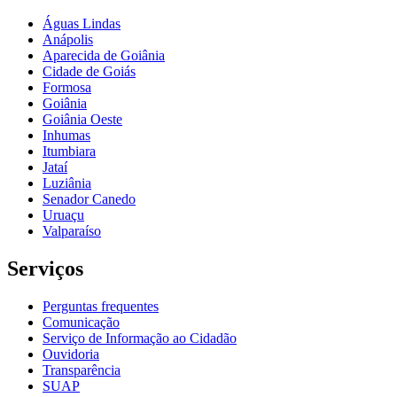
Águas Lindas
Anápolis
Aparecida de Goiânia
Cidade de Goiás
Formosa
Goiânia
Goiânia Oeste
Inhumas
Itumbiara
Jataí
Luziânia
Senador Canedo
Uruaçu
Valparaíso
Serviços
Perguntas frequentes
Comunicação
Serviço de Informação ao Cidadão
Ouvidoria
Transparência
SUAP