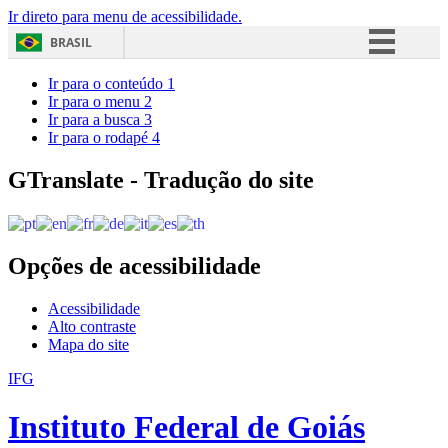
Ir direto para menu de acessibilidade.
BRASIL
Simplifique!
Ir para o conteúdo
1
Ir para o menu
2
Comunica BR
Ir para a busca
3
Ir para o rodapé
4
Participe
Acesso à informação
GTranslate - Tradução do site
Legislação
Canais
Opções de acessibilidade
Acessibilidade
Alto contraste
Mapa do site
IFG
Instituto Federal de Goiás