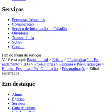
Serviços
Perguntas frequentes
Comunicação
Serviço de Informação ao Cidadão
Ouvidoria
Transparência
SUAP
Contato
Fim do menu de serviços
Você está aqui:
Página inicial
>
Editais
>
Pós-graduação - Em
andamento
>
IFG
>
Pró-Reitorias
>
Pesquisa e Pós-Graduação
>
Editais - Pesquisa e Pós-Graduação
>
Pós-graduação
>
Editais
encerrados
Em destaque
Aluno
Egresso
Servidor
Guia de cursos