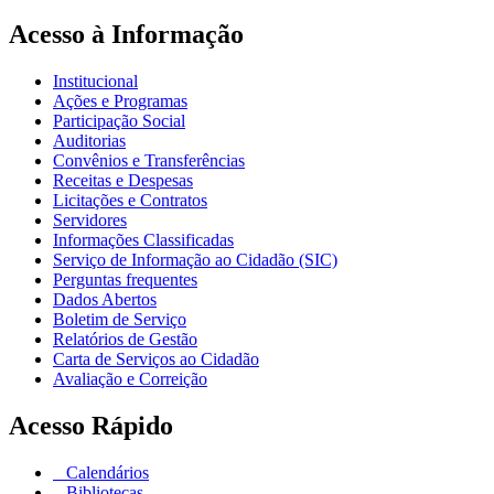
Acesso à Informação
Institucional
Ações e Programas
Participação Social
Auditorias
Convênios e Transferências
Receitas e Despesas
Licitações e Contratos
Servidores
Informações Classificadas
Serviço de Informação ao Cidadão (SIC)
Perguntas frequentes
Dados Abertos
Boletim de Serviço
Relatórios de Gestão
Carta de Serviços ao Cidadão
Avaliação e Correição
Acesso Rápido
Calendários
Bibliotecas