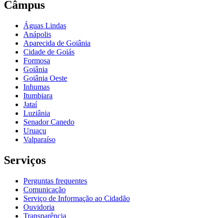
Câmpus
Águas Lindas
Anápolis
Aparecida de Goiânia
Cidade de Goiás
Formosa
Goiânia
Goiânia Oeste
Inhumas
Itumbiara
Jataí
Luziânia
Senador Canedo
Uruaçu
Valparaíso
Serviços
Perguntas frequentes
Comunicação
Serviço de Informação ao Cidadão
Ouvidoria
Transparência