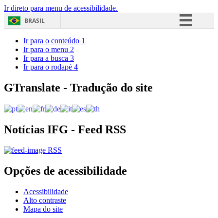
Ir direto para menu de acessibilidade.
BRASIL
Simplifique!
Ir para o conteúdo
1
Ir para o menu
2
Comunica BR
Ir para a busca
3
Ir para o rodapé
4
Participe
Acesso à informação
GTranslate - Tradução do site
Legislação
Canais
Notícias IFG - Feed RSS
RSS
Opções de acessibilidade
Acessibilidade
Alto contraste
Mapa do site