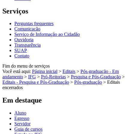
Serviços
Perguntas frequentes
Comunicação
Serviço de Informação ao Cidadão
Ouvidoria
Transparência
SUAP
Contato
Fim do menu de serviços
Você está aqui:
Página inicial
>
Editais
>
Pós-graduação - Em
andamento
>
IFG
>
Pró-Reitorias
>
Pesquisa e Pós-Graduação
>
Editais - Pesquisa e Pós-Graduação
>
Pós-graduação
>
Editais
encerrados
Em destaque
Aluno
Egresso
Servidor
Guia de cursos