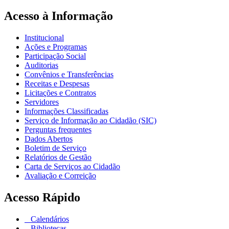
Acesso à Informação
Institucional
Ações e Programas
Participação Social
Auditorias
Convênios e Transferências
Receitas e Despesas
Licitações e Contratos
Servidores
Informações Classificadas
Serviço de Informação ao Cidadão (SIC)
Perguntas frequentes
Dados Abertos
Boletim de Serviço
Relatórios de Gestão
Carta de Serviços ao Cidadão
Avaliação e Correição
Acesso Rápido
Calendários
Bibliotecas