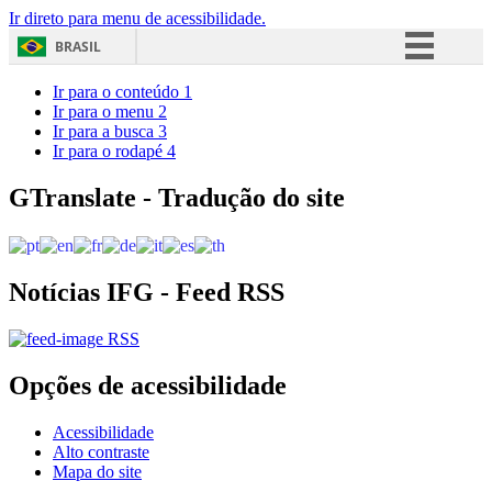
Ir direto para menu de acessibilidade.
BRASIL
Simplifique!
Ir para o conteúdo
1
Ir para o menu
2
Comunica BR
Ir para a busca
3
Ir para o rodapé
4
Participe
Acesso à informação
GTranslate - Tradução do site
Legislação
Canais
Notícias IFG - Feed RSS
RSS
Opções de acessibilidade
Acessibilidade
Alto contraste
Mapa do site