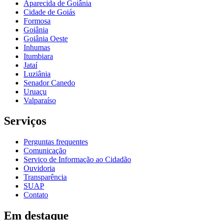
Aparecida de Goiânia
Cidade de Goiás
Formosa
Goiânia
Goiânia Oeste
Inhumas
Itumbiara
Jataí
Luziânia
Senador Canedo
Uruaçu
Valparaíso
Serviços
Perguntas frequentes
Comunicação
Serviço de Informação ao Cidadão
Ouvidoria
Transparência
SUAP
Contato
Em destaque