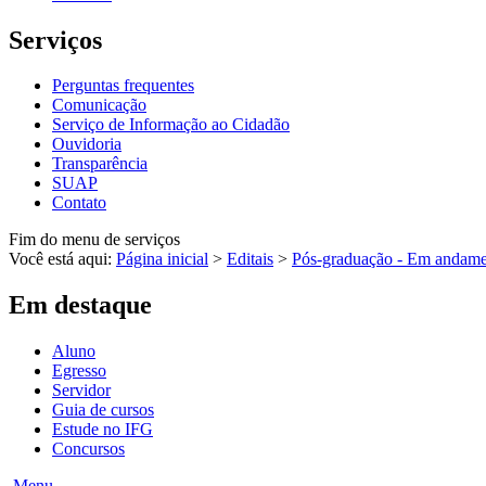
Serviços
Perguntas frequentes
Comunicação
Serviço de Informação ao Cidadão
Ouvidoria
Transparência
SUAP
Contato
Fim do menu de serviços
Você está aqui:
Página inicial
>
Editais
>
Pós-graduação - Em andam
Em destaque
Aluno
Egresso
Servidor
Guia de cursos
Estude no IFG
Concursos
Menu