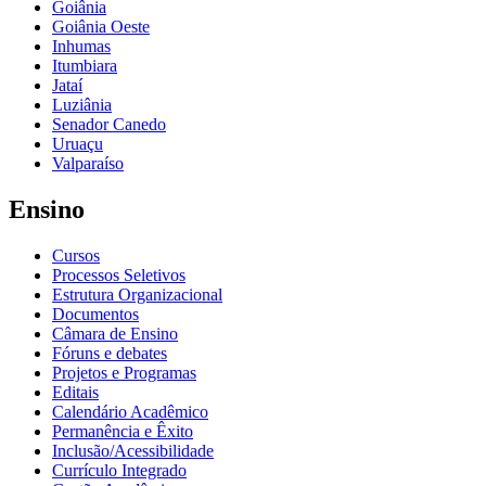
Goiânia
Goiânia Oeste
Inhumas
Itumbiara
Jataí
Luziânia
Senador Canedo
Uruaçu
Valparaíso
Ensino
Cursos
Processos Seletivos
Estrutura Organizacional
Documentos
Câmara de Ensino
Fóruns e debates
Projetos e Programas
Editais
Calendário Acadêmico
Permanência e Êxito
Inclusão/Acessibilidade
Currículo Integrado