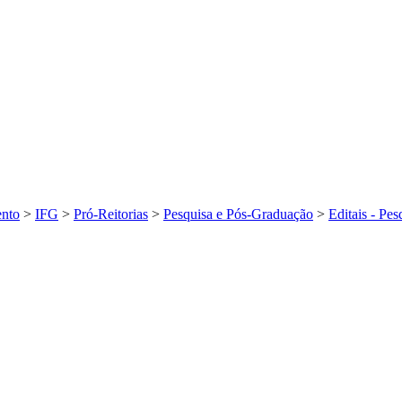
ento
>
IFG
>
Pró-Reitorias
>
Pesquisa e Pós-Graduação
>
Editais - Pe