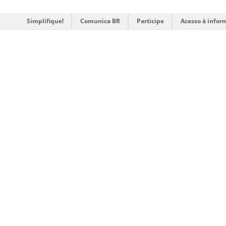
Simplifique!
Comunica BR
Participe
Acesso à infor