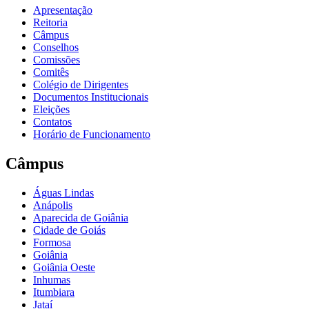
Apresentação
Reitoria
Câmpus
Conselhos
Comissões
Comitês
Colégio de Dirigentes
Documentos Institucionais
Eleições
Contatos
Horário de Funcionamento
Câmpus
Águas Lindas
Anápolis
Aparecida de Goiânia
Cidade de Goiás
Formosa
Goiânia
Goiânia Oeste
Inhumas
Itumbiara
Jataí