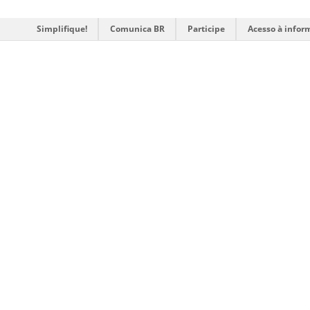
Simplifique!
Comunica BR
Participe
Acesso à infor