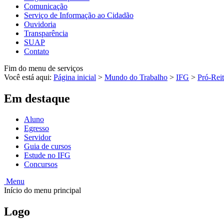
Comunicação
Serviço de Informação ao Cidadão
Ouvidoria
Transparência
SUAP
Contato
Fim do menu de serviços
Você está aqui:
Página inicial
>
Mundo do Trabalho
>
IFG
>
Pró-Reit
Em destaque
Aluno
Egresso
Servidor
Guia de cursos
Estude no IFG
Concursos
Menu
Início do menu principal
Logo