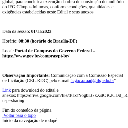
global, para concluir a execução da obra de construção do auditório
do IFG Câmpus Inhumas, conforme condições, quantidades e
exigências estabelecidas neste Edital e seus anexos.
Data da sessão:
01/11/2023
Horário:
08:30 (horário de Brasília-DF)
Local:
Portal de Compras do Governo Federal –
https://www.gov.br/compras/pt-br/
Observação Importante:
Comunicação com a Comissão Especial
de Licitação (CEL-RDC) pelo e-mail
"
cgac.proad@ifg.edu.br
"
Link
para download do edital e
anexos: https://drive.google.com/file/d/1ZfYogbLt7kXstOK2CDd_
usp=sharing
Fim do conteúdo da página
Voltar para o topo
Início da navegação de rodapé