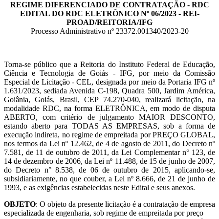
REGIME DIFERENCIADO DE CONTRATAÇÃO - RDC
EDITAL DO RDC ELETRÔNICO Nº 06/2023 - REI-
PROAD/REITORIA/IFG
Processo Administrativo nº 23372.001340/2023-20
Torna-se público que a Reitoria do Instituto Federal de Educação,
Ciência e Tecnologia de Goiás - IFG, por meio da Comissão
Especial de Licitação - CEL, designada por meio da Portaria IFG nº
1.631/2023, sediada Avenida C-198, Quadra 500, Jardim América,
Goiânia, Goiás, Brasil, CEP 74.270-040, realizará licitação, na
modalidade RDC, na forma ELETRÔNICA, em modo de disputa
ABERTO, com critério de julgamento MAIOR DESCONTO,
estando aberto para TODAS AS EMPRESAS, sob a forma de
execução indireta, no regime de empreitada por PREÇO GLOBAL,
nos termos da Lei nº 12.462, de 4 de agosto de 2011, do Decreto nº
7.581, de 11 de outubro de 2011, da Lei Complementar n° 123, de
14 de dezembro de 2006, da Lei nº 11.488, de 15 de junho de 2007,
do Decreto n° 8.538, de 06 de outubro de 2015, aplicando-se,
subsidiariamente, no que couber, a Lei nº 8.666, de 21 de junho de
1993, e as exigências estabelecidas neste Edital e seus anexos.
OBJETO
: O objeto da presente licitação é a contratação de empresa
especializada de engenharia, sob regime de empreitada por preço