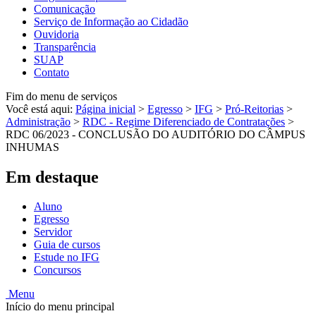
Comunicação
Serviço de Informação ao Cidadão
Ouvidoria
Transparência
SUAP
Contato
Fim do menu de serviços
Você está aqui:
Página inicial
>
Egresso
>
IFG
>
Pró-Reitorias
>
Administração
>
RDC - Regime Diferenciado de Contratações
>
RDC 06/2023 - CONCLUSÃO DO AUDITÓRIO DO CÂMPUS
INHUMAS
Em destaque
Aluno
Egresso
Servidor
Guia de cursos
Estude no IFG
Concursos
Menu
Início do menu principal