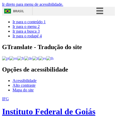
Ir direto para menu de acessibilidade.
BRASIL
Simplifique!
Ir para o conteúdo
1
Ir para o menu
2
Comunica BR
Ir para a busca
3
Ir para o rodapé
4
Participe
Acesso à informação
GTranslate - Tradução do site
Legislação
Canais
Opções de acessibilidade
Acessibilidade
Alto contraste
Mapa do site
IFG
Instituto Federal de Goiás