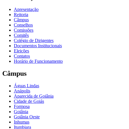
Apresentação
Reitoria
Câmpus
Conselhos
Comissões
Comitês
Colégio de Dirigentes
Documentos Institucionais
Eleições
Contatos
Horário de Funcionamento
Câmpus
Águas Lindas
Anápolis
Aparecida de Goiânia
Cidade de Goiás
Formosa
Goiânia
Goiânia Oeste
Inhumas
Itumbiara