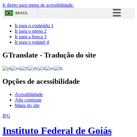
Ir direto para menu de acessibilidade.
BRASIL
Simplifique!
Ir para o conteúdo
1
Ir para o menu
2
Comunica BR
Ir para a busca
3
Ir para o rodapé
4
Participe
Acesso à informação
GTranslate - Tradução do site
Legislação
Canais
Opções de acessibilidade
Acessibilidade
Alto contraste
Mapa do site
IFG
Instituto Federal de Goiás