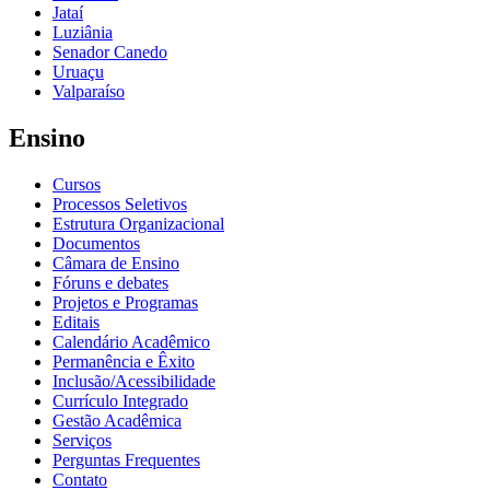
Jataí
Luziânia
Senador Canedo
Uruaçu
Valparaíso
Ensino
Cursos
Processos Seletivos
Estrutura Organizacional
Documentos
Câmara de Ensino
Fóruns e debates
Projetos e Programas
Editais
Calendário Acadêmico
Permanência e Êxito
Inclusão/Acessibilidade
Currículo Integrado
Gestão Acadêmica
Serviços
Perguntas Frequentes
Contato