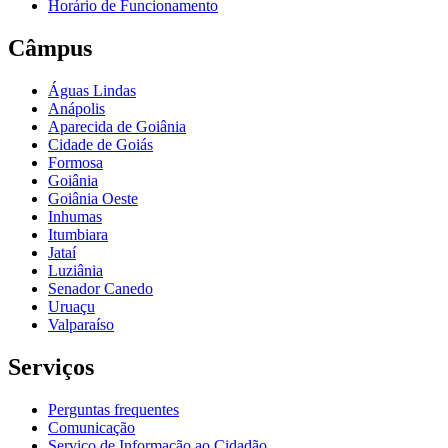
Horário de Funcionamento
Câmpus
Águas Lindas
Anápolis
Aparecida de Goiânia
Cidade de Goiás
Formosa
Goiânia
Goiânia Oeste
Inhumas
Itumbiara
Jataí
Luziânia
Senador Canedo
Uruaçu
Valparaíso
Serviços
Perguntas frequentes
Comunicação
Serviço de Informação ao Cidadão