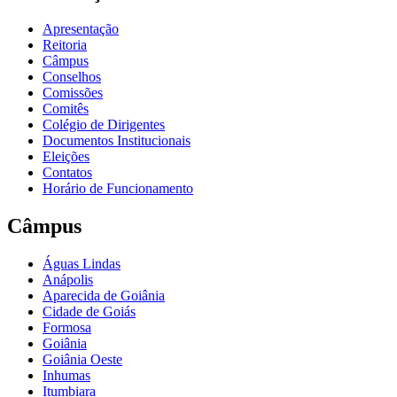
Apresentação
Reitoria
Câmpus
Conselhos
Comissões
Comitês
Colégio de Dirigentes
Documentos Institucionais
Eleições
Contatos
Horário de Funcionamento
Câmpus
Águas Lindas
Anápolis
Aparecida de Goiânia
Cidade de Goiás
Formosa
Goiânia
Goiânia Oeste
Inhumas
Itumbiara