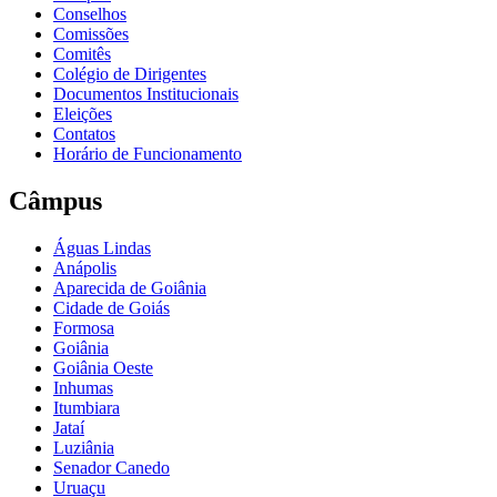
Conselhos
Comissões
Comitês
Colégio de Dirigentes
Documentos Institucionais
Eleições
Contatos
Horário de Funcionamento
Câmpus
Águas Lindas
Anápolis
Aparecida de Goiânia
Cidade de Goiás
Formosa
Goiânia
Goiânia Oeste
Inhumas
Itumbiara
Jataí
Luziânia
Senador Canedo
Uruaçu