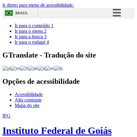
Ir direto para menu de acessibilidade.
BRASIL
Simplifique!
Ir para o conteúdo
1
Ir para o menu
2
Comunica BR
Ir para a busca
3
Ir para o rodapé
4
Participe
Acesso à informação
GTranslate - Tradução do site
Legislação
Canais
Opções de acessibilidade
Acessibilidade
Alto contraste
Mapa do site
IFG
Instituto Federal de Goiás