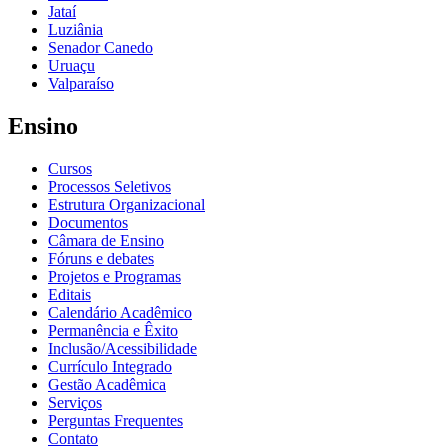
Jataí
Luziânia
Senador Canedo
Uruaçu
Valparaíso
Ensino
Cursos
Processos Seletivos
Estrutura Organizacional
Documentos
Câmara de Ensino
Fóruns e debates
Projetos e Programas
Editais
Calendário Acadêmico
Permanência e Êxito
Inclusão/Acessibilidade
Currículo Integrado
Gestão Acadêmica
Serviços
Perguntas Frequentes
Contato