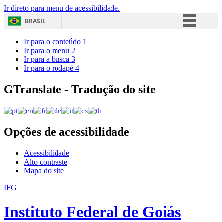
Ir direto para menu de acessibilidade.
BRASIL
Simplifique!
Ir para o conteúdo
1
Ir para o menu
2
Comunica BR
Ir para a busca
3
Ir para o rodapé
4
Participe
Acesso à informação
GTranslate - Tradução do site
Legislação
Canais
Opções de acessibilidade
Acessibilidade
Alto contraste
Mapa do site
IFG
Instituto Federal de Goiás