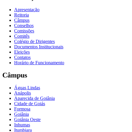
Apresentação
Reitoria
Câmpus
Conselhos
Comissões
Comitês
Colégio de Dirigentes
Documentos Institucionais
Eleições
Contatos
Horário de Funcionamento
Câmpus
Águas Lindas
Anápolis
Aparecida de Goiânia
Cidade de Goiás
Formosa
Goiânia
Goiânia Oeste
Inhumas
Itumbiara