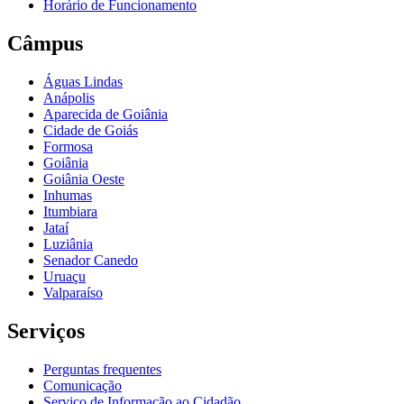
Horário de Funcionamento
Câmpus
Águas Lindas
Anápolis
Aparecida de Goiânia
Cidade de Goiás
Formosa
Goiânia
Goiânia Oeste
Inhumas
Itumbiara
Jataí
Luziânia
Senador Canedo
Uruaçu
Valparaíso
Serviços
Perguntas frequentes
Comunicação
Serviço de Informação ao Cidadão