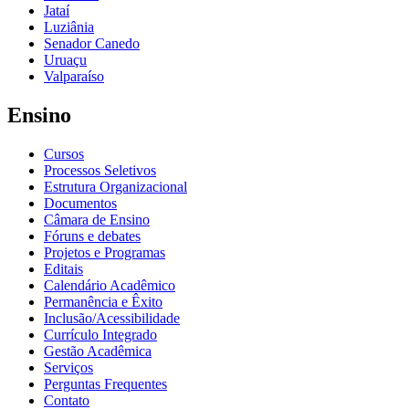
Jataí
Luziânia
Senador Canedo
Uruaçu
Valparaíso
Ensino
Cursos
Processos Seletivos
Estrutura Organizacional
Documentos
Câmara de Ensino
Fóruns e debates
Projetos e Programas
Editais
Calendário Acadêmico
Permanência e Êxito
Inclusão/Acessibilidade
Currículo Integrado
Gestão Acadêmica
Serviços
Perguntas Frequentes
Contato