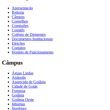
Apresentação
Reitoria
Câmpus
Conselhos
Comissões
Comitês
Colégio de Dirigentes
Documentos Institucionais
Eleições
Contatos
Horário de Funcionamento
Câmpus
Águas Lindas
Anápolis
Aparecida de Goiânia
Cidade de Goiás
Formosa
Goiânia
Goiânia Oeste
Inhumas
Itumbiara