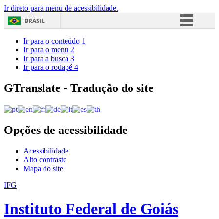
Ir direto para menu de acessibilidade.
BRASIL
Simplifique!
Ir para o conteúdo
1
Ir para o menu
2
Comunica BR
Ir para a busca
3
Ir para o rodapé
4
Participe
Acesso à informação
GTranslate - Tradução do site
Legislação
Canais
Opções de acessibilidade
Acessibilidade
Alto contraste
Mapa do site
IFG
Instituto Federal de Goiás