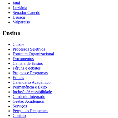
Jataí
Luziânia
Senador Canedo
Uruaçu
Valparaíso
Ensino
Cursos
Processos Seletivos
Estrutura Organizacional
Documentos
Câmara de Ensino
Fóruns e debates
Projetos e Programas
Editais
Calendário Acadêmico
Permanência e Êxito
Inclusão/Acessibilidade
Currículo Integrado
Gestão Acadêmica
Serviços
Perguntas Frequentes
Contato