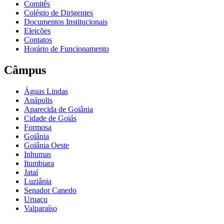
Comitês
Colégio de Dirigentes
Documentos Institucionais
Eleições
Contatos
Horário de Funcionamento
Câmpus
Águas Lindas
Anápolis
Aparecida de Goiânia
Cidade de Goiás
Formosa
Goiânia
Goiânia Oeste
Inhumas
Itumbiara
Jataí
Luziânia
Senador Canedo
Uruaçu
Valparaíso