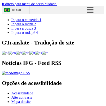
Ir direto para menu de acessibilidade.
BRASIL
Simplifique!
Ir para o conteúdo
1
Ir para o menu
2
Comunica BR
Ir para a busca
3
Ir para o rodapé
4
Participe
Acesso à informação
GTranslate - Tradução do site
Legislação
Canais
Notícias IFG - Feed RSS
RSS
Opções de acessibilidade
Acessibilidade
Alto contraste
Mapa do site