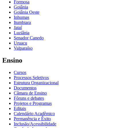
Formosa
Goiânia
Goiânia Oeste
Inhumas
Itumbiara
Jataí
Luziânia
Senador Canedo
Uruaçu
Valparaíso
Ensino
Cursos
Processos Seletivos
Estrutura Organizacional
Documentos
Câmara de Ensino
Fóruns e debates
Projetos e Programas
Editais
Calendário Acadêmico
Permanência e Êxito
Inclusão/Acessibilidade