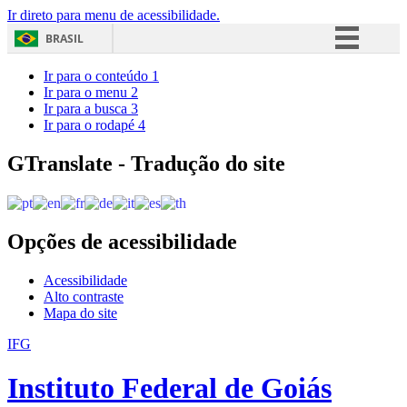
Ir direto para menu de acessibilidade.
BRASIL
Simplifique!
Ir para o conteúdo
1
Ir para o menu
2
Comunica BR
Ir para a busca
3
Ir para o rodapé
4
Participe
Acesso à informação
GTranslate - Tradução do site
Legislação
Canais
Opções de acessibilidade
Acessibilidade
Alto contraste
Mapa do site
IFG
Instituto Federal de Goiás