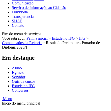
Comunicação
Serviço de Informação ao Cidadão
Ouvidoria
Transparência
SUAP
Contato
Fim do menu de serviços
Você está aqui:
Página inicial
>
Estude no IFG
>
IFG
>
Comunicados da Reitoria
>
Resultado Preliminar - Portador de
Diploma 2025/1
Em destaque
Aluno
Egresso
Servidor
Guia de cursos
Estude no IFG
Concursos
Menu
Início do menu principal