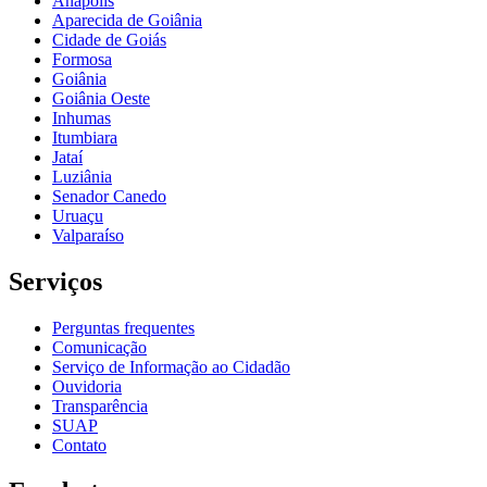
Anápolis
Aparecida de Goiânia
Cidade de Goiás
Formosa
Goiânia
Goiânia Oeste
Inhumas
Itumbiara
Jataí
Luziânia
Senador Canedo
Uruaçu
Valparaíso
Serviços
Perguntas frequentes
Comunicação
Serviço de Informação ao Cidadão
Ouvidoria
Transparência
SUAP
Contato