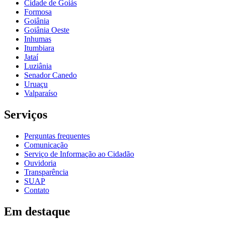
Cidade de Goiás
Formosa
Goiânia
Goiânia Oeste
Inhumas
Itumbiara
Jataí
Luziânia
Senador Canedo
Uruaçu
Valparaíso
Serviços
Perguntas frequentes
Comunicação
Serviço de Informação ao Cidadão
Ouvidoria
Transparência
SUAP
Contato
Em destaque