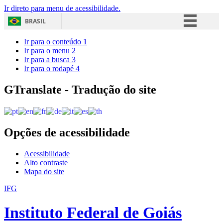
Ir direto para menu de acessibilidade.
BRASIL
Simplifique!
Ir para o conteúdo
1
Ir para o menu
2
Comunica BR
Ir para a busca
3
Ir para o rodapé
4
Participe
Acesso à informação
GTranslate - Tradução do site
Legislação
Canais
Opções de acessibilidade
Acessibilidade
Alto contraste
Mapa do site
IFG
Instituto Federal de Goiás