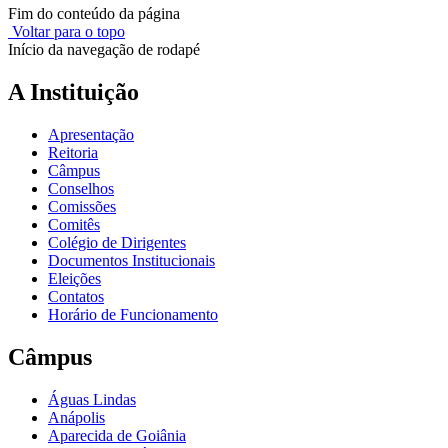
Fim do conteúdo da página
Voltar para o topo
Início da navegação de rodapé
A Instituição
Apresentação
Reitoria
Câmpus
Conselhos
Comissões
Comitês
Colégio de Dirigentes
Documentos Institucionais
Eleições
Contatos
Horário de Funcionamento
Câmpus
Águas Lindas
Anápolis
Aparecida de Goiânia