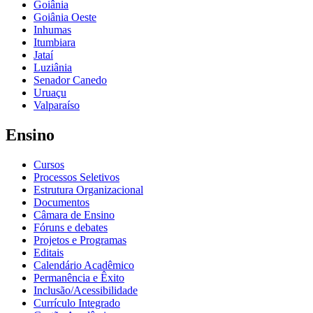
Goiânia
Goiânia Oeste
Inhumas
Itumbiara
Jataí
Luziânia
Senador Canedo
Uruaçu
Valparaíso
Ensino
Cursos
Processos Seletivos
Estrutura Organizacional
Documentos
Câmara de Ensino
Fóruns e debates
Projetos e Programas
Editais
Calendário Acadêmico
Permanência e Êxito
Inclusão/Acessibilidade
Currículo Integrado