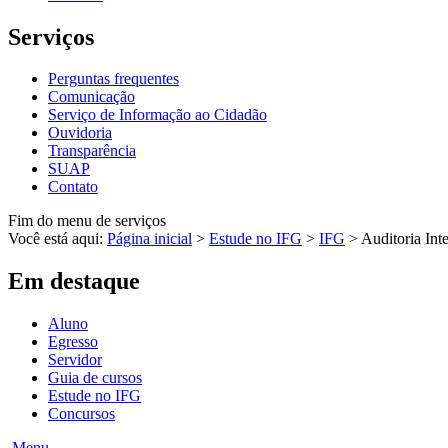
Serviços
Perguntas frequentes
Comunicação
Serviço de Informação ao Cidadão
Ouvidoria
Transparência
SUAP
Contato
Fim do menu de serviços
Você está aqui:
Página inicial
>
Estude no IFG
>
IFG
>
Auditoria Int
Em destaque
Aluno
Egresso
Servidor
Guia de cursos
Estude no IFG
Concursos
Menu