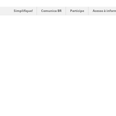
Simplifique!
Comunica BR
Participe
Acesso à infor