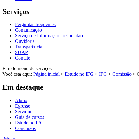
Serviços
Perguntas frequentes
Comunicação
Serviço de Informação ao Cidadão
Ouvidoria
Transparência
SUAP
Contato
Fim do menu de serviços
Você está aqui:
Página inicial
>
Estude no IFG
>
IFG
>
Comissão
>
Em destaque
Aluno
Egresso
Servidor
Guia de cursos
Estude no IFG
Concursos
Menu