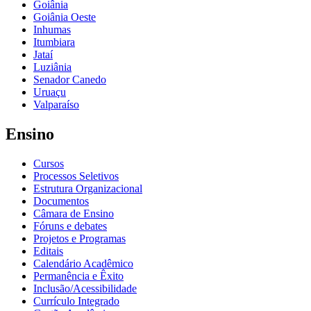
Goiânia
Goiânia Oeste
Inhumas
Itumbiara
Jataí
Luziânia
Senador Canedo
Uruaçu
Valparaíso
Ensino
Cursos
Processos Seletivos
Estrutura Organizacional
Documentos
Câmara de Ensino
Fóruns e debates
Projetos e Programas
Editais
Calendário Acadêmico
Permanência e Êxito
Inclusão/Acessibilidade
Currículo Integrado