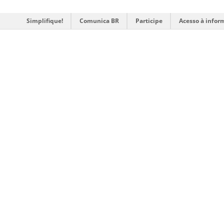
Simplifique!
Comunica BR
Participe
Acesso à infor