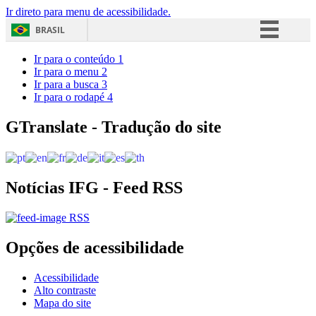
Ir direto para menu de acessibilidade.
BRASIL
Simplifique!
Ir para o conteúdo
1
Ir para o menu
2
Comunica BR
Ir para a busca
3
Ir para o rodapé
4
Participe
Acesso à informação
GTranslate - Tradução do site
Legislação
Canais
Notícias IFG - Feed RSS
RSS
Opções de acessibilidade
Acessibilidade
Alto contraste
Mapa do site