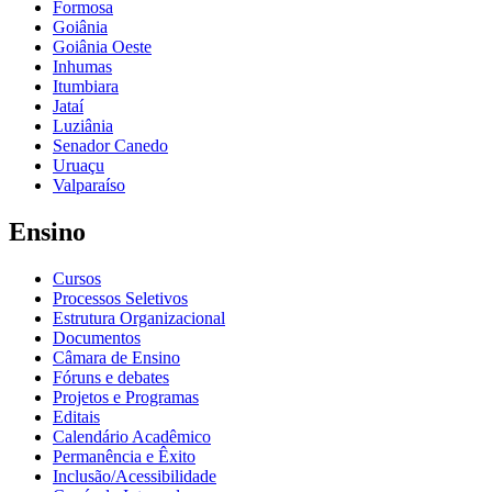
Formosa
Goiânia
Goiânia Oeste
Inhumas
Itumbiara
Jataí
Luziânia
Senador Canedo
Uruaçu
Valparaíso
Ensino
Cursos
Processos Seletivos
Estrutura Organizacional
Documentos
Câmara de Ensino
Fóruns e debates
Projetos e Programas
Editais
Calendário Acadêmico
Permanência e Êxito
Inclusão/Acessibilidade