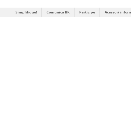
Simplifique!
Comunica BR
Participe
Acesso à infor