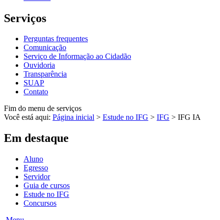
Serviços
Perguntas frequentes
Comunicação
Serviço de Informação ao Cidadão
Ouvidoria
Transparência
SUAP
Contato
Fim do menu de serviços
Você está aqui:
Página inicial
>
Estude no IFG
>
IFG
>
IFG IA
Em destaque
Aluno
Egresso
Servidor
Guia de cursos
Estude no IFG
Concursos
Menu