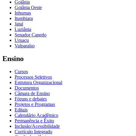
Goiânia
Goiânia Oeste
Inhumas
Itumbiara
Jataí
Luziânia
Senador Canedo
Uruaçu
Valparaíso
Ensino
Cursos
Processos Seletivos
Estrutura Organizacional
Documentos
Câmara de Ensino
Fóruns e debates
Projetos e Programas
Editais
Calendário Acadêmico
Permanência e Êxito
Inclusão/Acessibilidade
Currículo Integrado