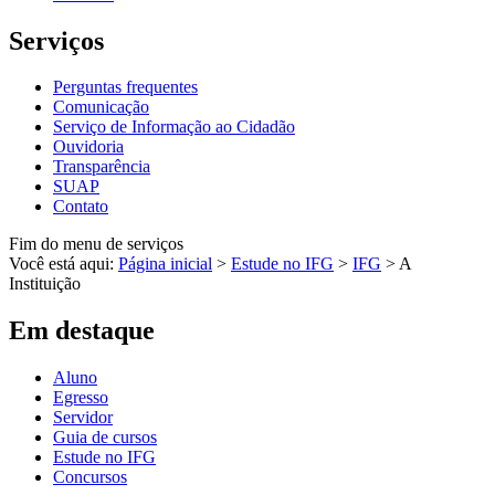
Serviços
Perguntas frequentes
Comunicação
Serviço de Informação ao Cidadão
Ouvidoria
Transparência
SUAP
Contato
Fim do menu de serviços
Você está aqui:
Página inicial
>
Estude no IFG
>
IFG
>
A
Instituição
Em destaque
Aluno
Egresso
Servidor
Guia de cursos
Estude no IFG
Concursos