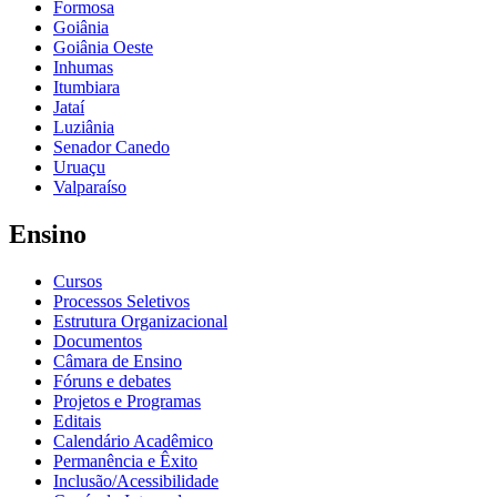
Formosa
Goiânia
Goiânia Oeste
Inhumas
Itumbiara
Jataí
Luziânia
Senador Canedo
Uruaçu
Valparaíso
Ensino
Cursos
Processos Seletivos
Estrutura Organizacional
Documentos
Câmara de Ensino
Fóruns e debates
Projetos e Programas
Editais
Calendário Acadêmico
Permanência e Êxito
Inclusão/Acessibilidade