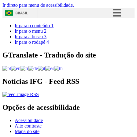
Ir direto para menu de acessibilidade.
BRASIL
Simplifique!
Ir para o conteúdo
1
Ir para o menu
2
Comunica BR
Ir para a busca
3
Ir para o rodapé
4
Participe
Acesso à informação
GTranslate - Tradução do site
Legislação
Canais
Notícias IFG - Feed RSS
RSS
Opções de acessibilidade
Acessibilidade
Alto contraste
Mapa do site