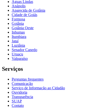
Águas Lindas
Anápolis
Aparecida de Goiânia
Cidade de Goiás
Formosa
Goiânia
Goiânia Oeste
Inhumas
Itumbiara
Jataí
Luziânia
Senador Canedo
Uruaçu
Valparaíso
Serviços
Perguntas frequentes
Comunicação
Serviço de Informação ao Cidadão
Ouvidoria
Transparência
SUAP
Contato